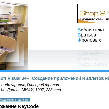
Б
иблиотека
Б
ратьев
Ф
роловых
soft Visual J++. Создание приложений и аплетов н
сандр Фролов, Григорий Фролов
, М.: Диалог-МИФИ, 1997, 288 стр.
ожение KeyCode