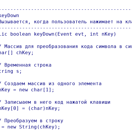
----------------------------------------------
keyDown

Вызывается, когда пользователь нажимает на кла
----------------------------------------------
lic boolean keyDown(Event evt, int nKey) 

/ Массив для преобразования кода символа в сив
har[] chKey;

/ Временная строка

tring s;

/ Создаем массив из одного элемента

hKey = new char[1];

/ Записыаем в него код нажатой клавиши

hKey[0] = (char)nKey;

/ Преобразуем в строку

 = new String(chKey);
