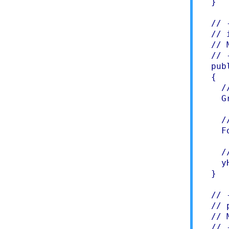
  }

  // 
  // i
  // 
  // 
  pub
  {

    /
    G
    /
    F
    /
    y
  }

  // 
  // p
  // 
  // 