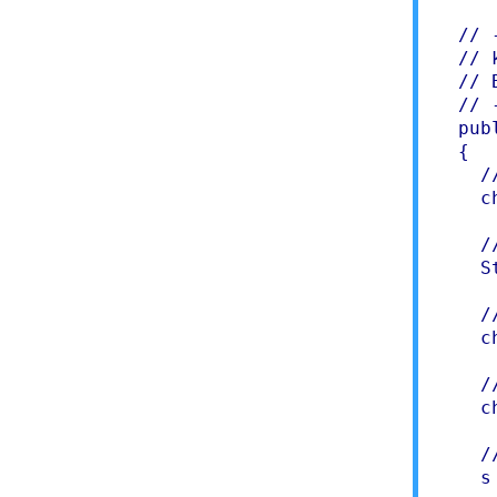
  // 
  // 
  // 
  // 
  pub
  {

    /
    c
    /
    S
    /
    c
    /
    c
    /
    s