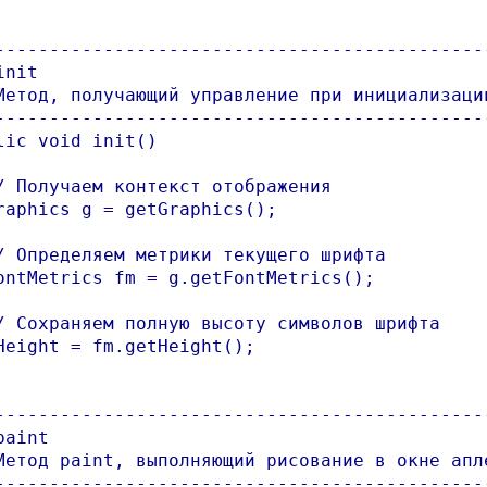
----------------------------------------------
nit

Метод, получающий управление при инициализации
----------------------------------------------
lic void init()

/ Получаем контекст отображения

raphics g = getGraphics();

/ Определяем метрики текущего шрифта

ontMetrics fm = g.getFontMetrics();

/ Сохраняем полную высоту символов шрифта

Height = fm.getHeight();

----------------------------------------------
aint

Метод paint, выполняющий рисование в окне апле
----------------------------------------------