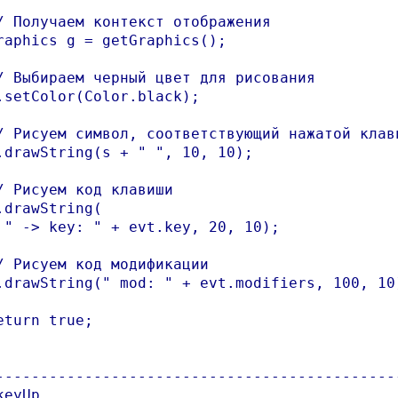
/ Получаем контекст отображения

raphics g = getGraphics();

/ Выбираем черный цвет для рисования

.setColor(Color.black);

/ Рисуем символ, соответствующий нажатой клави
.drawString(s + " ", 10, 10);

/ Рисуем код клавиши

.drawString(

 " -> key: " + evt.key, 20, 10);

/ Рисуем код модификации

.drawString(" mod: " + evt.modifiers, 100, 10)
eturn true;

----------------------------------------------
eyUp
