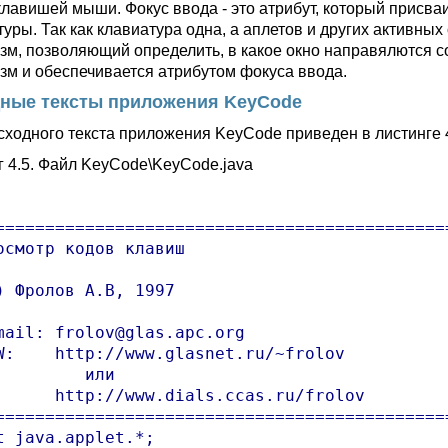
клавишей мыши. Фокус ввода - это атрибут, который присва
уры. Так как клавиатура одна, а аплетов и других активных
зм, позволяющий определить, в какое окно направялются с
зм и обеспечивается атрибутом фокуса ввода.
ные тексты приложения KeyCode
сходного текста приложения KeyCode приведен в листинге 4
г 4.5. Файл KeyCode\KeyCode.java
==============================================
осмотр кодов клавиш

) Фролов А.В, 1997

mail: frolov@glas.apc.org

W:    http://www.glasnet.ru/~frolov

         или

      http://www.dials.ccas.ru/frolov

==============================================
t java.applet.*;
