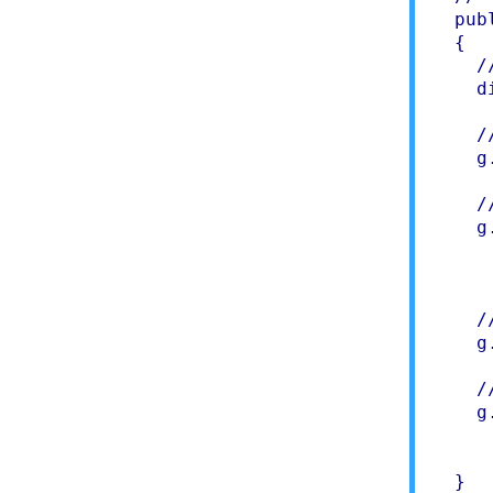
  pub
  {

    /
    d
    /
    g
    /
    g
     
     
    /
    g
    /
    g
     
     
  }
