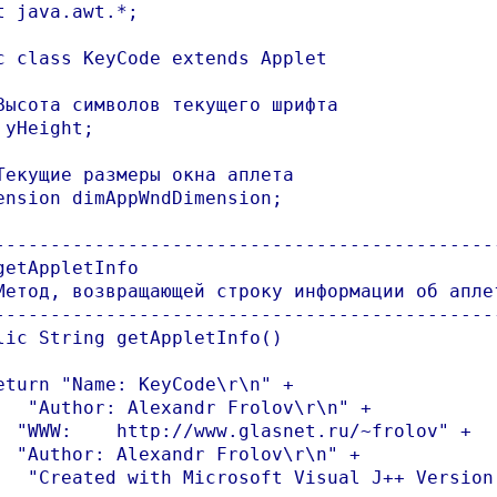
t java.awt.*;

c class KeyCode extends Applet

Высота символов текущего шрифта

 yHeight;

Текущие размеры окна аплета

ension dimAppWndDimension;

----------------------------------------------
getAppletInfo

Метод, возвращающей строку информации об аплет
----------------------------------------------
lic String getAppletInfo()

eturn "Name: KeyCode\r\n" +

lov\r\n" +

  "WWW:    http://www.glasnet.ru/~frolov" +

  "Author: Alexandr Frolov\r\n" +

+ Version 1.0";
