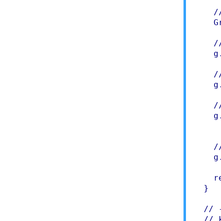
    /
    G
    /
    g
    /
    g
    /
    g
     
    /
    g
    r
  }

  // 
  // k