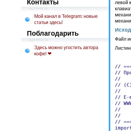
Контакты
левой 
клавиат
механи
Мой канал в Telegram: новые
механи
статьи здесь!
Исход
Поблагодарить
Файл и
Здесь можно угостить автора
Листин
кофе! ❤
// ==
// Пр
//

// (C
//

// E-
// WW
//   
//   
// ==
impor