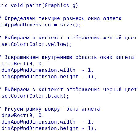
lic void paint(Graphics g)

/ Определяем текущие размеры окна аплета

imAppWndDimension = size();

/ Выбираем в контекст отображения желтый цвет

.setColor(Color.yellow);

/ Закрашиваем внутреннюю область окна аплета

.fillRect(0, 0, 

 dimAppWndDimension.width  - 1, 

 dimAppWndDimension.height - 1);

/ Выбираем в контекст отображения черный цвет

.setColor(Color.black);

/ Рисуем рамку вокруг окна аплета

.drawRect(0, 0, 

 dimAppWndDimension.width  - 1, 

 dimAppWndDimension.height - 1);
