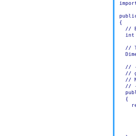
impor
publi
{

  // 
  int
  // 
  Dim
  // 
  // 
  // 
  // 
  pub
  {

    r
	"Author: Alexandr Fro
     
     
	"Created with Microsoft Visual J+