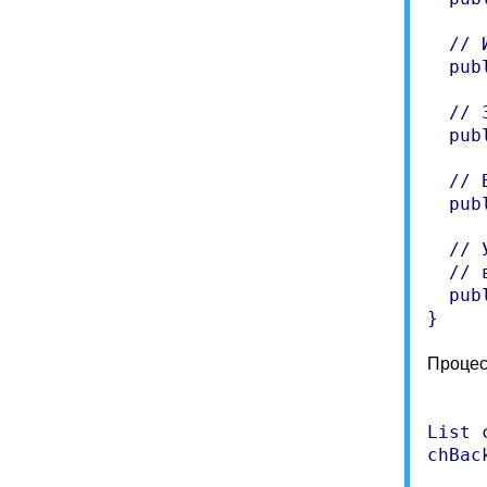
  // 
  pub
  // 
  pub
  // 
  pub
  // 
  // 
  pub
Процес
List 