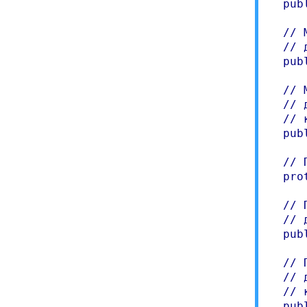
  pub
  // 
  // 
  pub
  // 
  // 
  // 
  pub
  // 
  pro
  // 
  // 
  pub
  // 
  // 
  // 
  pub