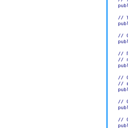
  pub
  // 
  pub
  // 
  pub
  // 
  // 
  pub
  // 
  // 
  pub
  // 
  pub
  // 
  pub