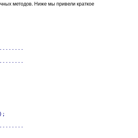
личных методов. Ниже мы привели краткое
-------

-------

;

-------
