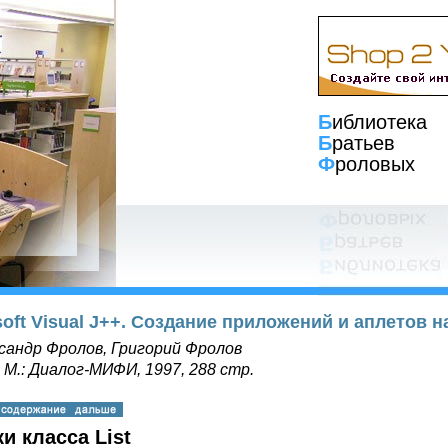
Б
иблиотека
Б
ратьев
Ф
роловых
soft Visual J++. Создание приложений и аплетов н
сандр Фролов, Григорий Фролов
, М.: Диалог-МИФИ, 1997, 288 стр.
и класса List