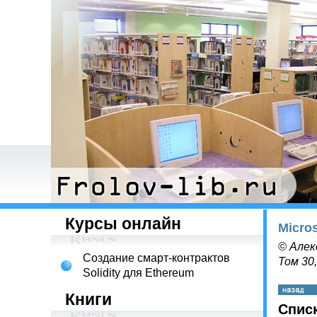
Курсы онлайн
Micro
© Алек
Создание смарт-контрактов
Том 30
Solidity для Ethereum
Книги
Списк