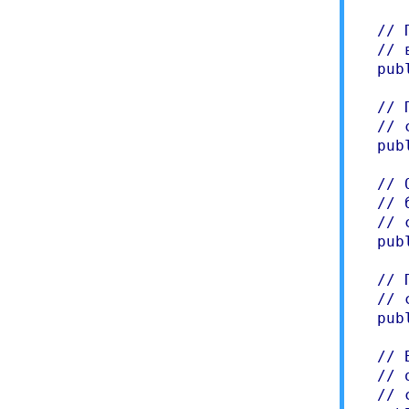
  // 
  // 
  pub
  // 
  // 
  pub
  // 
  // 
  // 
  pub
  // 
  // 
  pub
  // 
  // 
  // 