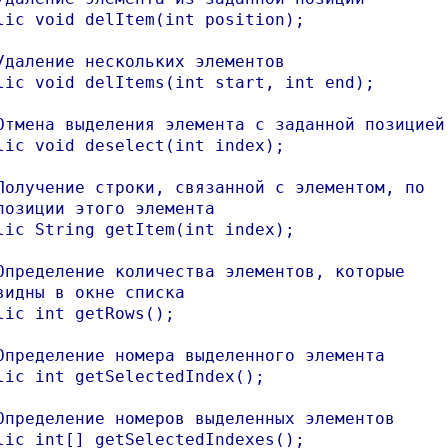
lic void delItem(int position);	

Удаление нескольких элементов

lic void delItems(int start, int end);

Отмена выделения элемента с заданной позицией

lic void deselect(int index);

Получение строки, связанной с элементом, по

позиции этого элемента

lic String getItem(int index);

Определение количества элементов, которые

видны в окне списка

lic int getRows();

Определение номера выделенного элемента

lic int getSelectedIndex();

Определение номеров выделенных элементов

lic int[] getSelectedIndexes();
