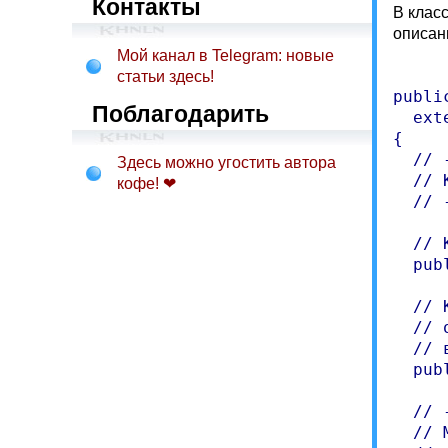
Контакты
В клас
описани
Мой канал в Telegram: новые
статьи здесь!
publi
Поблагодарить
  ext
{

  // 
Здесь можно угостить автора
  // 
кофе! ❤
  // 
  // 
  pub
  // 
  // 
  // 
  pub
  // 
  // М