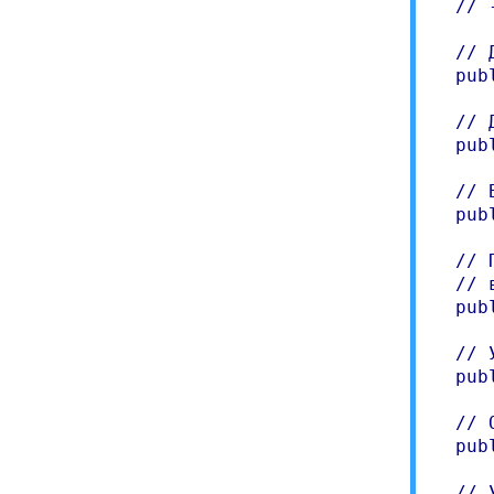
  // 
  // 
  pub
  // 
  pub
  // 
  pub
  // 
  // 
  pub
  // 
  pub
  // 
  pub
  // 