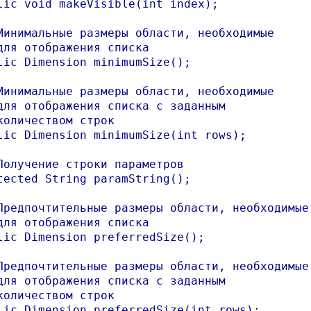
lic void makeVisible(int index);

Минимальные размеры области, необходимые 

для отображения списка

lic Dimension minimumSize();

Минимальные размеры области, необходимые 

для отображения списка с заданным 

количеством строк

lic Dimension minimumSize(int rows);

Получение строки параметров

tected String paramString();

Предпочтительные размеры области, необходимые 
для отображения списка

lic Dimension preferredSize();

Предпочтительные размеры области, необходимые 
для отображения списка с заданным 

количеством строк

lic Dimension preferredSize(int rows);
