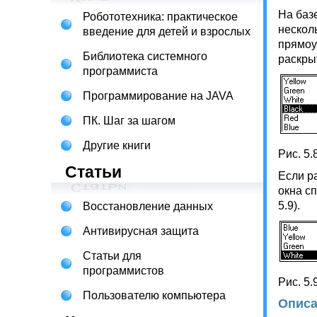
На базе
Робототехника: практическое
несколь
введение для детей и взрослых
прямоу
Библиотека системного
раскрыт
программиста
Программирование на JAVA
ПК. Шаг за шагом
Другие книги
Рис. 5.
Статьи
Если р
окна с
5.9).
Восстановление данных
Антивирусная защита
Статьи для
программистов
Рис. 5.
Пользователю компьютера
Описа