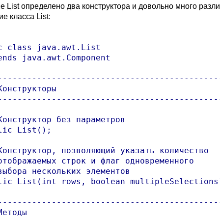
се List определено два конструктора и довольно много раз
е класса List:
c class java.awt.List

ends java.awt.Component

----------------------------------------------
Конструкторы

----------------------------------------------
Конструктор без параметров

lic List();

Конструктор, позволяющий указать количество 

отображаемых строк и флаг одновременного 

выбора нескольких элементов

lic List(int rows, boolean multipleSelections)
----------------------------------------------
етоды
