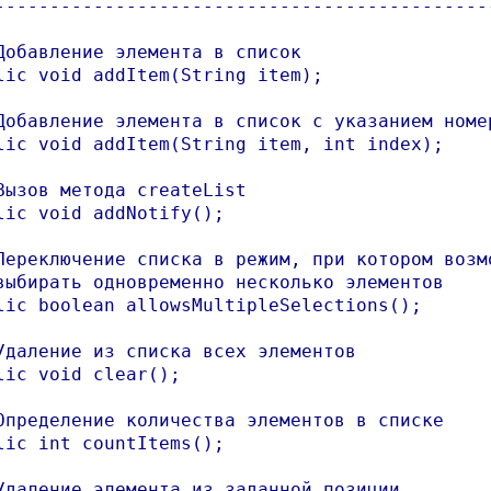
----------------------------------------------
Добавление элемента в список

lic void addItem(String item);

Добавление элемента в список с указанием номер
lic void addItem(String item, int index);

Вызов метода createList

lic void addNotify();

Переключение списка в режим, при котором возмо
выбирать одновременно несколько элементов

lic boolean allowsMultipleSelections();

Удаление из списка всех элементов

lic void clear();

Определение количества элементов в списке

lic int countItems();

Удаление элемента из заданной позиции
