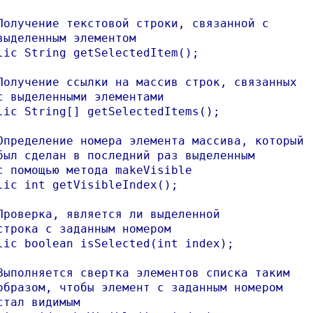
Получение текстовой строки, связанной с

выделенным элементом

lic String getSelectedItem();

Получение ссылки на массив строк, связанных

с выделенными элементами

lic String[] getSelectedItems();	

Определение номера элемента массива, который

был сделан в последний раз выделенным

с помощью метода makeVisible

lic int getVisibleIndex();

Проверка, является ли выделенной 

строка с заданным номером

lic boolean isSelected(int index);

Выполняется свертка элементов списка таким

образом, чтобы элемент с заданным номером

стал видимым
