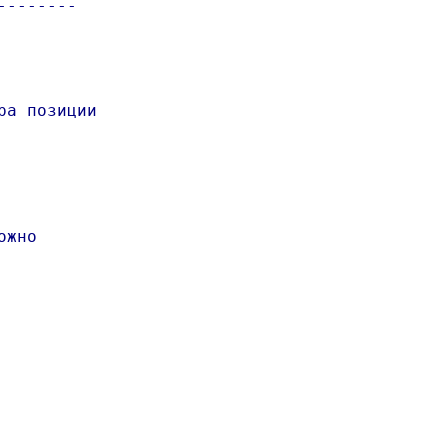
-------

а позиции

жно
