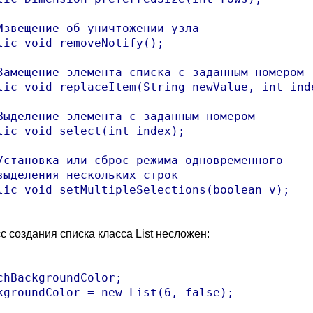
Извещение об уничтожении узла

lic void removeNotify();

Замещение элемента списка с заданным номером

lic void replaceItem(String newValue, int inde
Выделение элемента с заданным номером

lic void select(int index);

Установка или сброс режима одновременного

выделения нескольких строк

lic void setMultipleSelections(boolean v);

с создания списка класса List несложен:
chBackgroundColor;
