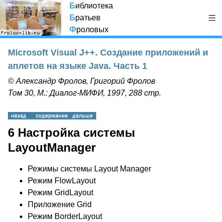
Б
иблиотека
Б
ратьев
Ф
роловых
Microsoft Visual J++. Создание приложений и
аплетов на языке Java. Часть 1
© Александр Фролов, Григорий Фролов
Том 30, М.: Диалог-МИФИ, 1997, 288 стр.
6 Настройка системы
LayoutManager
Режимы системы Layout Manager
Режим FlowLayout
Режим GridLayout
Приложение Grid
Режим BorderLayout