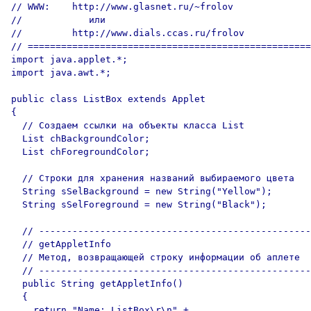
// WWW:    http://www.glasnet.ru/~frolov

//            или

//         http://www.dials.ccas.ru/frolov

// ===================================================
import java.applet.*;

import java.awt.*;

public class ListBox extends Applet

{

  // Создаем ссылки на объекты класса List

  List chBackgroundColor;

  List chForegroundColor;

  // Строки для хранения названий выбираемого цвета

  String sSelBackground = new String("Yellow");

  String sSelForeground = new String("Black");

  // -------------------------------------------------
  // getAppletInfo

  // Метод, возвращающей строку информации об аплете

  // -------------------------------------------------
  public String getAppletInfo()

  {

    return "Name: ListBox\r\n" +
