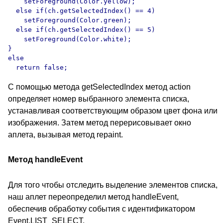
    setForeground(Color.yellow);

  else if(ch.getSelectedIndex() == 4)

    setForeground(Color.green);

  else if(ch.getSelectedIndex() == 5)

    setForeground(Color.white);

}

else

С помощью метода getSelectedIndex метод action
определяет номер выбранного элемента списка,
устанавливая соответствующим образом цвет фона или
изображения. Затем метод перерисовывает окно
аплета, вызывая метод repaint.
Метод handleEvent
Для того чтобы отследить выделение элементов списка,
наш аплет переопределил метод handleEvent,
обеспечив обработку события с идентификатором
Event.LIST_SELECT.