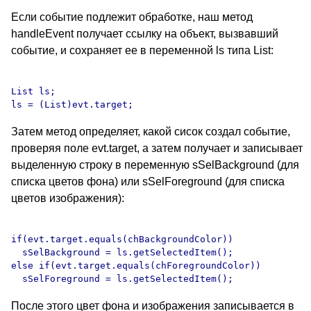
Если событие подлежит обработке, наш метод
handleEvent получает ссылку на объект, вызвавший
событие, и сохраняет ее в переменной ls типа List:
List ls;

Затем метод определяет, какой сисок создал событие,
проверяя поле evt.target, а затем получает и записывает
выделенную строку в переменную sSelBackground (для
списка цветов фона) или sSelForeground (для списка
цветов изображения):
if(evt.target.equals(chBackgroundColor))

  sSelBackground = ls.getSelectedItem();

else if(evt.target.equals(chForegroundColor))

После этого цвет фона и изображения записывается в