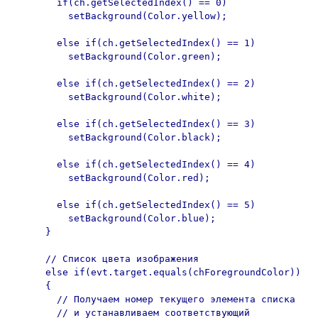
        if(ch.getSelectedIndex() == 0)

          setBackground(Color.yellow);

        else if(ch.getSelectedIndex() == 1)

          setBackground(Color.green);

        else if(ch.getSelectedIndex() == 2)

          setBackground(Color.white);

        else if(ch.getSelectedIndex() == 3)

          setBackground(Color.black);

        else if(ch.getSelectedIndex() == 4)

          setBackground(Color.red);

        else if(ch.getSelectedIndex() == 5)

          setBackground(Color.blue);

      }

      // Список цвета изображения

      else if(evt.target.equals(chForegroundColor))

      {

        // Получаем номер текущего элемента списка

        // и устанавливаем соответствующий
