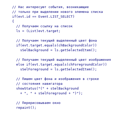
    // Нас интересуют события, возникающие

    // только при выделении нового элемена списка

    if(evt.id == Event.LIST_SELECT)

    {

      // Получаем ссылку на список

      ls = (List)evt.target;

      // Получаем текущий выделенный цвет фона

      if(evt.target.equals(chBackgroundColor))

        sSelBackground = ls.getSelectedItem();

      // Получаем текущий выделенный цвет изображения

      else if(evt.target.equals(chForegroundColor))

        sSelForeground = ls.getSelectedItem();

      // Пишем цвет фона и изображения в строке

      // состояния навигатора

      showStatus("(" + sSelBackground 

        + ", " + sSelForeground + ")");

      // Перерисовываем окно

      repaint();
