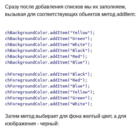
Сразу после добавления списков мы их заполняем,
вызывая для соответствующих объектов метод addItem:
chBackgroundColor.addItem("Yellow");

chBackgroundColor.addItem("Green");

chBackgroundColor.addItem("White");

chBackgroundColor.addItem("Black");

chBackgroundColor.addItem("Red");

chBackgroundColor.addItem("Blue");

chForegroundColor.addItem("Black");

chForegroundColor.addItem("Red");

chForegroundColor.addItem("Blue");

chForegroundColor.addItem("Yellow");

chForegroundColor.addItem("Green");

Затем метод выбирает для фона желтый цвет, а для
изображения - черный: