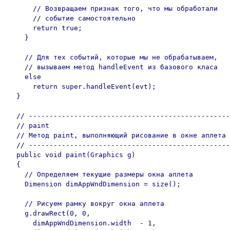
      // Возвращаем признак того, что мы обработали

      // событие самостоятельно

      return true;

    }

    // Для тех событий, которые мы не обрабатываем,

    // вызываем метод handleEvent из базового класа

    else

      return super.handleEvent(evt);

  }

  // -------------------------------------------------
  // paint

  // Метод paint, выполняющий рисование в окне аплета

  // -------------------------------------------------
  public void paint(Graphics g)

  {

    // Определяем текущие размеры окна аплета

    Dimension dimAppWndDimension = size();

    // Рисуем рамку вокруг окна аплета

    g.drawRect(0, 0, 

      dimAppWndDimension.width  - 1, 
