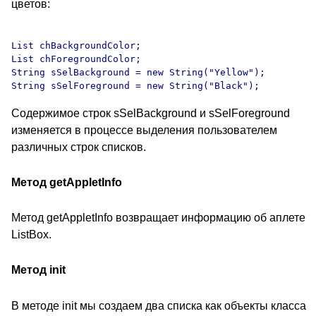
цветов:
List chBackgroundColor;

List chForegroundColor;

String sSelBackground = new String("Yellow");

Содержимое строк sSelBackground и sSelForeground
изменяется в процессе выделения пользователем
различных строк списков.
Метод getAppletInfo
Метод getAppletInfo возвращает информацию об аплете
ListBox.
Метод init
В методе init мы создаем два списка как объекты класса