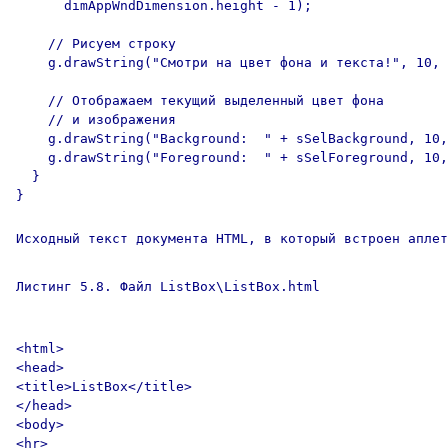
      dimAppWndDimension.height - 1);

    // Рисуем строку

    g.drawString("Смотри на цвет фона и текста!", 10, 
    // Отображаем текущий выделенный цвет фона

    // и изображения

    g.drawString("Background:  " + sSelBackground, 10,
    g.drawString("Foreground:  " + sSelForeground, 10,
  }

}

Исходный текст документа HTML, в который встроен аплет
Листинг 5.8. Файл ListBox\ListBox.html
<html>

<head>

<title>ListBox</title>

</head>

<body>

<hr>
