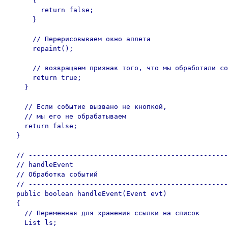
      {

        return false;

      }

      // Перерисовываем окно аплета

      repaint();

      // возвращаем признак того, что мы обработали со
      return true;

    }

    // Если событие вызвано не кнопкой, 

    // мы его не обрабатываем

    return false;

  }

  // -------------------------------------------------
  // handleEvent

  // Обработка событий

  // -------------------------------------------------
  public boolean handleEvent(Event evt)

  {

    // Переменная для хранения ссылки на список

    List ls;
