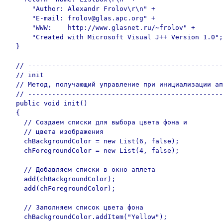
      "Author: Alexandr Frolov\r\n" +

      "E-mail: frolov@glas.apc.org" +

      "WWW:    http://www.glasnet.ru/~frolov" +

      "Created with Microsoft Visual J++ Version 1.0";

  }

  // -------------------------------------------------
  // init

  // Метод, получающий управление при инициализации ап
  // -------------------------------------------------
  public void init()

  {

    // Создаем списки для выбора цвета фона и

    // цвета изображения

    chBackgroundColor = new List(6, false);

    chForegroundColor = new List(4, false);

    // Добавляем списки в окно аплета

    add(chBackgroundColor);

    add(chForegroundColor);

    // Заполняем список цвета фона

    chBackgroundColor.addItem("Yellow");
