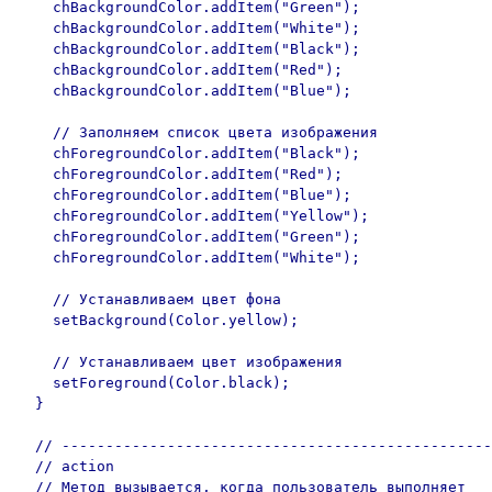
    chBackgroundColor.addItem("Green");

    chBackgroundColor.addItem("White");

    chBackgroundColor.addItem("Black");

    chBackgroundColor.addItem("Red");

    chBackgroundColor.addItem("Blue");

    // Заполняем список цвета изображения

    chForegroundColor.addItem("Black");

    chForegroundColor.addItem("Red");

    chForegroundColor.addItem("Blue");

    chForegroundColor.addItem("Yellow");

    chForegroundColor.addItem("Green");

    chForegroundColor.addItem("White");

    // Устанавливаем цвет фона

    setBackground(Color.yellow);

    // Устанавливаем цвет изображения

    setForeground(Color.black);

  }

  // -------------------------------------------------
  // action

  // Метод вызывается, когда пользователь выполняет
