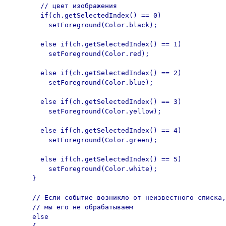
        // цвет изображения

        if(ch.getSelectedIndex() == 0)

          setForeground(Color.black);

        else if(ch.getSelectedIndex() == 1)

          setForeground(Color.red);

        else if(ch.getSelectedIndex() == 2)

          setForeground(Color.blue);

        else if(ch.getSelectedIndex() == 3)

          setForeground(Color.yellow);

        else if(ch.getSelectedIndex() == 4)

          setForeground(Color.green);

        else if(ch.getSelectedIndex() == 5)

          setForeground(Color.white);

      }

      // Если событие возникло от неизвестного списка,

      // мы его не обрабатываем

      else
