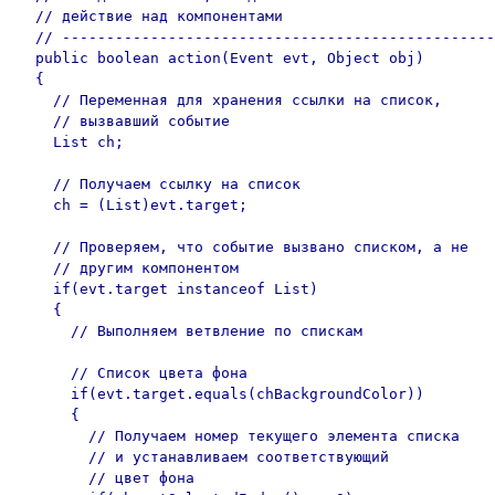
  // действие над компонентами

  // -------------------------------------------------
  public boolean action(Event evt, Object obj)

  {

    // Переменная для хранения ссылки на список,

    // вызвавший событие

    List ch;

    // Получаем ссылку на список

    ch = (List)evt.target;

    // Проверяем, что событие вызвано списком, а не

    // другим компонентом

    if(evt.target instanceof List)

    {

      // Выполняем ветвление по спискам

      // Список цвета фона

      if(evt.target.equals(chBackgroundColor))

      {

        // Получаем номер текущего элемента списка

        // и устанавливаем соответствующий

        // цвет фона
