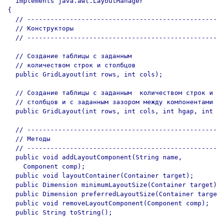
  implements java.awt.LayoutManager

{

  // -------------------------------------------------
  // Конструкторы

  // -------------------------------------------------
  // Создание таблицы с заданным 

  // количеством строк и столбцов

  public GridLayout(int rows, int cols);

  // Создание таблицы с заданным  количеством строк и 

  // столбцов и с заданным зазором между компонентами

  public GridLayout(int rows, int cols, int hgap, int 
  // -------------------------------------------------
  // Методы

  // -------------------------------------------------
  public void addLayoutComponent(String name,

    Component comp);

  public void layoutContainer(Container target);

  public Dimension minimumLayoutSize(Container target)
  public Dimension preferredLayoutSize(Container targe
  public void removeLayoutComponent(Component comp);

  public String toString();
