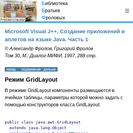
Б
иблиотека
Б
ратьев
Ф
роловых
Microsoft Visual J++. Создание приложений и
аплетов на языке Java. Часть 1
© Александр Фролов, Григорий Фролов
Том 30, М.: Диалог-МИФИ, 1997, 288 стр.
Режим GridLayout
В режиме GridLayout компоненты размещаются в
ячейках таблицы, параметры которой можно задать с
помощью конструкторов класса GridLayout:
public class java.awt.GridLayout

  extends java.lang.Object 
