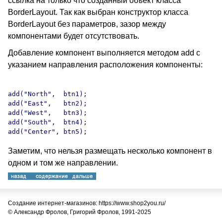
ссылка на только что созданный объект класса
BorderLayout. Так как выбран конструктор класса
BorderLayout без параметров, зазор между
компонентами будет отсутствовать.
Добавление компонент выполняется методом add с
указанием направления расположения компоненты:
add("North",  btn1);

add("East",   btn2);

add("West",   btn3);

add("South",  btn4);

Заметим, что нельзя размещать несколько компонент в
одном и том же направлении.
Создание интернет-магазинов: https://www.shop2you.ru/
© Александр Фролов, Григорий Фролов, 1991-2025