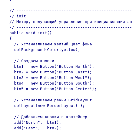
  // -------------------------------------------------
  // init

  // Метод, получающий управление при инициализации ап
  // -------------------------------------------------
  public void init()

  {

    // Устанавливаем желтый цвет фона

    setBackground(Color.yellow);

    // Создаем кнопки

    btn1 = new Button("Button North");

    btn2 = new Button("Button East");

    btn3 = new Button("Button West");

    btn4 = new Button("Button South");

    btn5 = new Button("Button Center");

    // Устанавливаем режим GridLayout    

    setLayout(new BorderLayout());

    // Добавляем кнопки в контейнер

    add("North",  btn1);

    add("East",   btn2);
