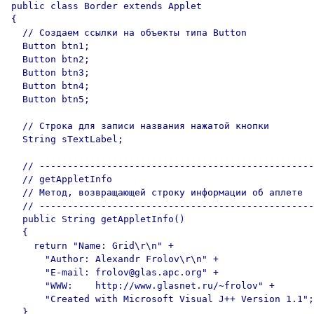
public class Border extends Applet

{

  // Создаем ссылки на объекты типа Button

  Button btn1;

  Button btn2;

  Button btn3;

  Button btn4;

  Button btn5;

  // Строка для записи названия нажатой кнопки

  String sTextLabel;

  // -------------------------------------------------
  // getAppletInfo

  // Метод, возвращающей строку информации об аплете

  // -------------------------------------------------
  public String getAppletInfo()

  {

    return "Name: Grid\r\n" +

      "Author: Alexandr Frolov\r\n" +

      "E-mail: frolov@glas.apc.org" +

      "WWW:    http://www.glasnet.ru/~frolov" +

      "Created with Microsoft Visual J++ Version 1.1";

  }
