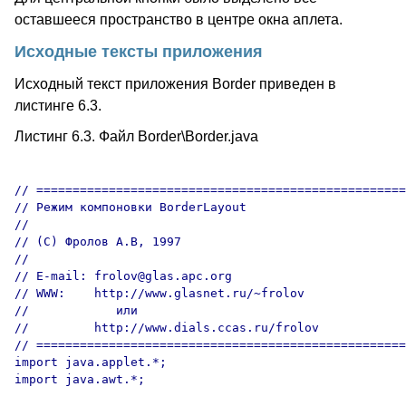
оставшееся пространство в центре окна аплета.
Исходные тексты приложения
Исходный текст приложения Border приведен в
листинге 6.3.
Листинг 6.3. Файл Border\Border.java
// ===================================================
// Режим компоновки BorderLayout

//

// (C) Фролов А.В, 1997

//

// E-mail: frolov@glas.apc.org

// WWW:    http://www.glasnet.ru/~frolov

//            или

//         http://www.dials.ccas.ru/frolov

// ===================================================
import java.applet.*;

import java.awt.*;
