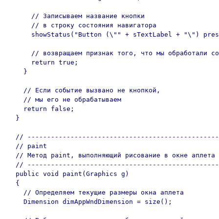
      // Записываем название кнопки 

      // в строку состояния навигатора

      showStatus("Button (\"" + sTextLabel + "\") pres
      // возвращаем признак того, что мы обработали со
      return true;

    }

    // Если событие вызвано не кнопкой, 

    // мы его не обрабатываем

    return false;

  }

  // -------------------------------------------------
  // paint

  // Метод paint, выполняющий рисование в окне аплета

  // -------------------------------------------------
  public void paint(Graphics g)

  {

    // Определяем текущие размеры окна аплета

    Dimension dimAppWndDimension = size();
