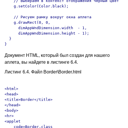
    // Выбираем в контекст отображения черный цвет

    g.setColor(Color.black);

    // Рисуем рамку вокруг окна аплета

    g.drawRect(0, 0, 

      dimAppWndDimension.width  - 1, 

      dimAppWndDimension.height - 1);

  }

Документ HTML, который был создан для нашего
аплета, вы найдете в листинге 6.4.
Листинг 6.4. Файл Border\Border.html
<html>

<head>

<title>Border</title>

</head>

<body>

<hr>

<applet

    code=Border.class
