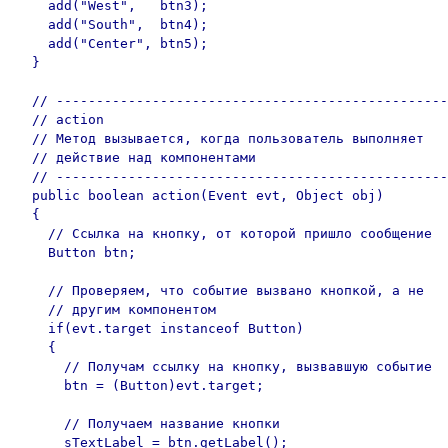
    add("West",   btn3);

    add("South",  btn4);

    add("Center", btn5);

  }

  // -------------------------------------------------
  // action

  // Метод вызывается, когда пользователь выполняет

  // действие над компонентами

  // -------------------------------------------------
  public boolean action(Event evt, Object obj)

  {

    // Ссылка на кнопку, от которой пришло сообщение

    Button btn;

    // Проверяем, что событие вызвано кнопкой, а не

    // другим компонентом

    if(evt.target instanceof Button)

    {

      // Получам ссылку на кнопку, вызвавшую событие

      btn = (Button)evt.target;

      // Получаем название кнопки

      sTextLabel = btn.getLabel();
