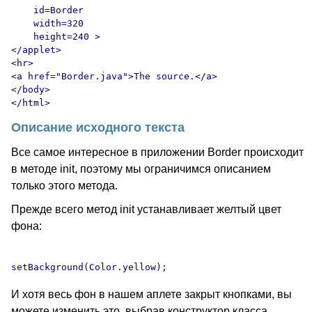
    id=Border

    width=320

    height=240 >

</applet>

<hr>

<a href="Border.java">The source.</a>

</body>

Описание исходного текста
Все самое интересное в приложении Border происходит
в методе init, поэтому мы ограничимся описанием
только этого метода.
Прежде всего метод init устанавливает желтый цвет
фона:
И хотя весь фон в нашем аплете закрыт кнопками, вы
можете изменить это, выбрав конструктор класса