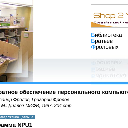
Б
иблиотека
Б
ратьев
Ф
роловых
ратное обеспечение персонального компьют
сандр Фролов, Григорий Фролов
, М.: Диалог-МИФИ, 1997, 304 стр.
рамма NPU1