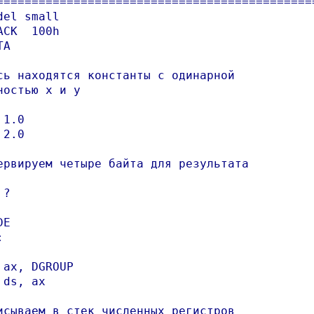
==============================================
del small

ACK  100h

A

сь находятся константы с одинарной

ностью x и y

1.0

2.0

ервируем четыре байта для результата

?

E



 ax, DGROUP

 ds, ax

исываем в стек численных регистров
