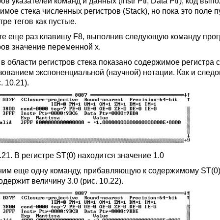
ов указателей команд и данных (Instr Ptr, Data Ptr), код 
имое стека численных регистров (Stack), но пока это поле 
тре тегов как пустые.
е еще раз клавишу F8, выполнив следующую команду прогр
ров значение переменной x.
в области регистров стека показано содержимое регистра cS
зованием экспоненциальной (научной) нотации. Как и следо
. 10.21).
.21. В регистре ST(0) находится значение 1.0
им еще одну команду, прибавляющую к содержимому ST(0) з
одержит величину 3.0 (рис. 10.22).