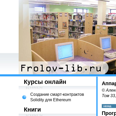
Курсы онлайн
Аппа
© Алек
Создание смарт-контрактов
Том 33
Solidity для Ethereum
Книги
Прог