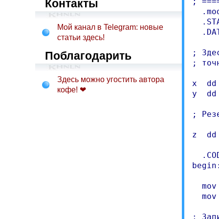
; ===
Контакты
  .mo
  .ST
Мой канал в Telegram: новые
  .DAT
статьи здесь!
; Зде
Поблагодарить
; точ
Здесь можно угостить автора
x  dd 
кофе! ❤
y  dd 
; Рез
z  dd 
  .COD
begin:
  mov
  mov
; Зап