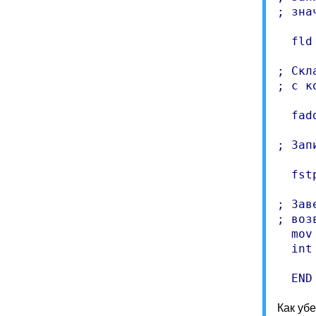
; зна
  fld 
; Скл
; с к
  fadd
; Зап
  fstp
; Зав
; воз
  mov
  int 
Как уб