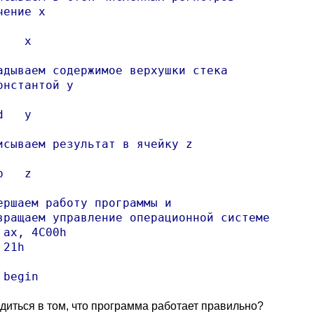
чение x

   x

адываем содержимое верхушки стека

онстантой y

   y

исываем результат в ячейку z

   z

ершаем работу программы и

вращаем управление операционной системе

 ax, 4C00h

21h

едиться в том, что программа работает правильно?