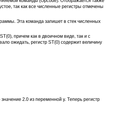
выполняемой команды (Opcode). Отображается также
пустое, так как все численные регистры отмечены
аммы. Эта команда запишет в стек численных
T(0), причем как в двоичном виде, так и с
вало ожидать, регистр ST(0) содержит величину
начение 2.0 из переменной y. Теперь регистр