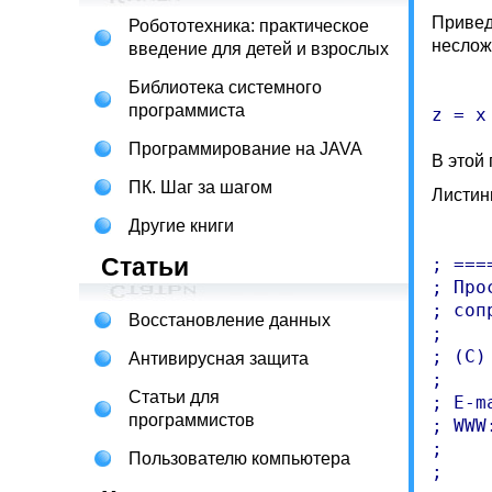
Привед
Робототехника: практическое
неслож
введение для детей и взрослых
Библиотека системного
программиста
Программирование на JAVA
В этой 
ПК. Шаг за шагом
Листин
Другие книги
Статьи
; ===
; Про
; соп
Восстановление данных
;

; (C)
Антивирусная защита
;

Статьи для
; E-m
программистов
; WWW
;    
Пользователю компьютера
;    