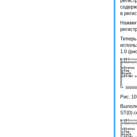
регистр
содерж
в регис
Нажмит
регист
Теперь 
исполь
1.0 (рис
Рис. 10
Выполн
ST(0) с