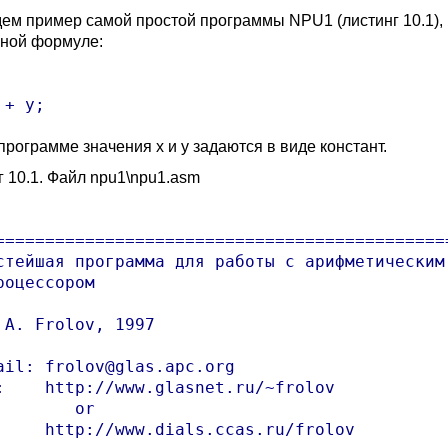
ем пример самой простой программы NPU1 (листинг 10.1),
ной формуле:
программе значения x и y задаются в виде констант.
г 10.1. Файл npu1\npu1.asm
==============================================
стейшая программа для работы с арифметическим

роцессором

 A. Frolov, 1997

ail: frolov@glas.apc.org

:    http://www.glasnet.ru/~frolov

        or

     http://www.dials.ccas.ru/frolov
