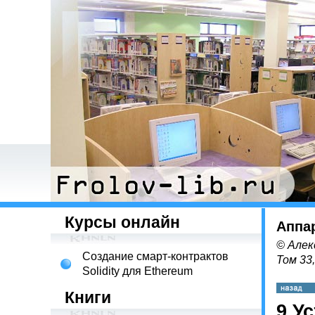
Курсы онлайн
Аппа
© Алек
Создание смарт-контрактов
Том 33
Solidity для Ethereum
Книги
9 У