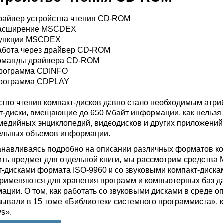
райвер устройства чтения CD-ROM
асширение MSCDEX
ункции MSCDEX
абота через драйвер CD-ROM
оманды драйвера CD-ROM
рограмма CDINFO
рограмма CDPLAY
ство чтения компакт-дисков давно стало необходимым атр
т-диски, вмещающие до 650 Мбайт информации, как нельзя
медийных энциклопедий, видеодисков и других приложений,
ельных объемов информации.
анавливаясь подробно на описании различных форматов ком
ить предмет для отдельной книги, мы рассмотрим средства
т-дисками формата ISO-9960 и со звуковыми компакт-диска
применяются для хранения программ и компьютерных баз да
ации. О том, как работать со звуковыми дисками в среде о
зывали в 15 томе «Библиотеки системного программиста»,
s».