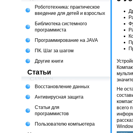
Робототехника: практическое
Д
введение для детей и взрослых
Р
Библиотека системного
Ф
программиста
Р
К
Программирование на JAVA
П
П
ПК. Шаг за шагом
Другие книги
Устрой
Компак
Статьи
мульти
значит
Восстановление данных
Не ост
состав
Антивирусная защита
компак
Статьи для
всего 
программистов
информ
расска
Пользователю компьютера
Window