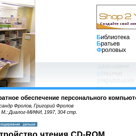
Б
иблиотека
Б
ратьев
Ф
роловых
ратное обеспечение персонального компьют
сандр Фролов, Григорий Фролов
, М.: Диалог-МИФИ, 1997, 304 стр.
стройство чтения CD-ROM