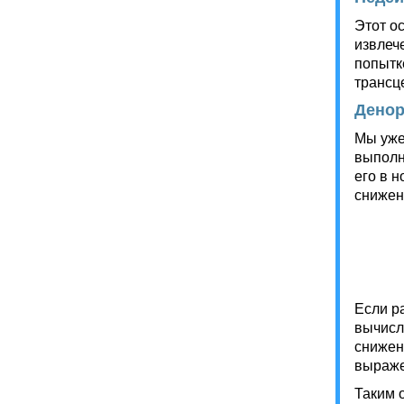
Этот о
извлеч
попытк
трансц
Денор
Мы уже
выполн
его в 
снижен
	(y-x)+
Если р
вычисл
снижен
выраже
Таким 