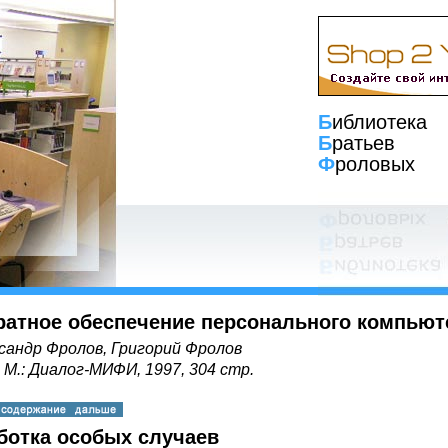
Б
иблиотека
Б
ратьев
Ф
роловых
ратное обеспечение персонального компьют
сандр Фролов, Григорий Фролов
, М.: Диалог-МИФИ, 1997, 304 стр.
ботка особых случаев