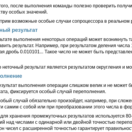
того, после выполнения команды полезно проверить получи
тву особых значений.
трим возможные особые случаи сопроцессора в реальном 
ный результат
льтате выполнения некоторых операций может возникнуть та
авить результат. Например, при результатом деления числа 
ая дробь 0.010101... Такое число не может быть представл
 неточный результат является результатом округления и мо
олнение
езультат выполнения операции слишком велик и не может 
тата, фиксируется особый случай переполнения.
собый случай обязательно произойдет, например, при слож
ти самим с собой или при преобразовании этого числа в фо
к для хранения промежуточных результатов используется 8
ий над числами с одинарной или двойной точностью перепо
он чисел с расширенной точностью гарантирует правильно