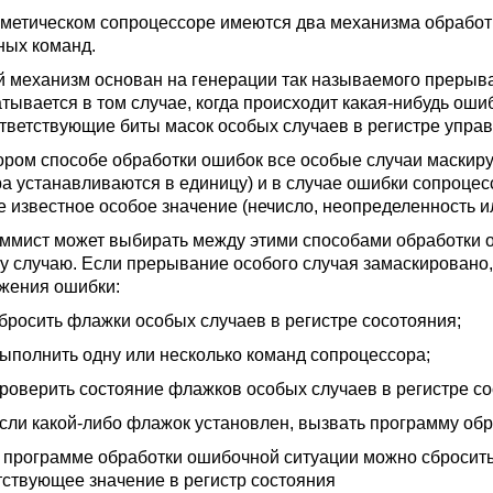
метическом сопроцессоре имеются два механизма обработ
ных команд.
 механизм основан на генерации так называемого прерыван
тывается в том случае, когда происходит какая-нибудь ошиб
ответствующие биты масок особых случаев в регистре упра
ором способе обработки ошибок все особые случаи маскир
ра устанавливаются в единицу) и в случае ошибки сопроцес
е известное особое значение (нечисло, неопределенность и
ммист может выбирать между этими способами обработки 
у случаю. Если прерывание особого случая замаскировано
жения ошибки:
сить флажки особых случаев в регистре сосотояния;
лнить одну или несколько команд сопроцессора;
ерить состояние флажков особых случаев в регистре сост
 какой-либо флажок установлен, вызвать программу обр
ограмме обработки ошибочной ситуации можно сбросить 
тствующее значение в регистр состояния