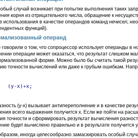
собый случай возникает при попытке выполнения таких запр
ения корня из отрицательного числа, обращение к несущес
е использования в качестве операндов команд нечисел, не
ендентных функций).
мализованный операнд
 говорили о том, что сопроцессор использует операнды в 
ении операции может оказаться, что результат слишком ма
нормализованной форме. Можно было бы считать такой резул
ию точности вычислений или даже к грубым ошибкам. Нап
x; 

азность (y-x) вызывает антипереполнение и в качестве резу
ения всего выражения получится x. Если же пойти на расш
ия точности и сформировать результат вычисления разности
ние будет вычислено правильно и в результате получится y
образом, иногда целесообразно замаскировать особый слу