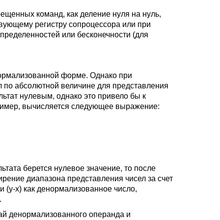
ещенных команд, как деление нуля на нуль,
твующему регистру сопроцессора или при
определенностей или бесконечности (для
нормализованной форме. Однако при
л по абсолютной величине для представления
ьтат нулевым, однако это привело бы к
ример, вычисляется следующее выражение:
льтата берется нулевое значение, то после
ирение диапазона представления чисел за счет
 (y-x) как денормализованное число,
.
чай денормализованного операнда и