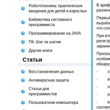
В ариф
Робототехника: практическое
различ
введение для детей и взрослых
Первый
Библиотека системного
выраба
программиста
что со
Программирование на JAVA
При вт
регист
ПК. Шаг за шагом
заране
Другие книги
Програ
Статьи
особом
обнару
Восстановление данных
· сбро
· выпо
Антивирусная защита
· пров
Статьи для
программистов
· если
· в пр
Пользователю компьютера
соотве