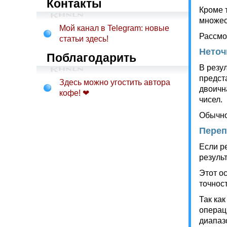
Контакты
Кроме 
множес
Мой канал в Telegram: новые
Рассмо
статьи здесь!
Неточ
Поблагодарить
В резу
предст
Здесь можно угостить автора
двоичн
кофе! ❤
чисел.
Обычно
Переп
Если р
резуль
Этот о
точнос
Так ка
операц
диапаз