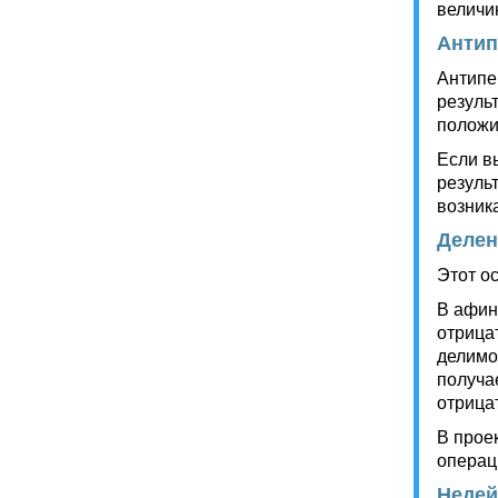
величи
Антип
Антипе
резуль
положи
Если в
резуль
возника
Делен
Этот о
В афин
отрица
делимо
получа
отрица
В прое
операц
Недей