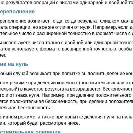
не результатов операций с числами одинарной и двойной то
ереполнение
реполнение возникает тогда, когда результат слишком мал
тата операции, но все же отличен от нуля. Например, если
тельное число с расширенной точностью в формат числа с 
ы используете числа только с двойной или одинарной точн
татов используете формат с расширенной точностью, особый
ет.
ие на нуль
собый случай возникает при попытке выполнить деление кон
ном режиме при делении конечных (положительных или отр
тельный) в качестве результата возвращается бесконечность
го и от знака нуля. Например, при делении положительного
ется положительная бесконечность, при делении положитель
тельная бесконечность.
ктивном режиме, а также при попытке деления нуля на нуль
ии, который будет рассмотрен ниже.
ствительная операция