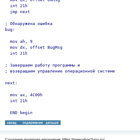
  int 21h

  jmp next

; Обнаружена ошибка

bug:

  mov ah, 9

  mov dx, offset BugMsg

  int 21h

; Завершаем работу программы и

; возвращаем управление операционной системе

next:

  mov ax, 4C00h

  int 21h

Создание интернет-магазинов: https://www.shop2you.ru/