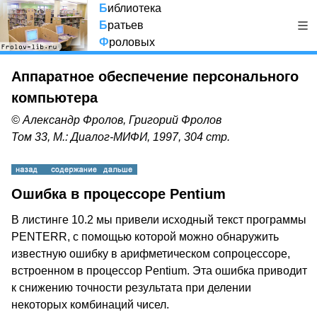
Б
иблиотека
Б
ратьев
Ф
роловых
Аппаратное обеспечение персонального
компьютера
© Александр Фролов, Григорий Фролов
Том 33, М.: Диалог-МИФИ, 1997, 304 стр.
Ошибка в процессоре Pentium
В листинге 10.2 мы привели исходный текст программы
PENTERR, с помощью которой можно обнаружить
известную ошибку в арифметическом сопроцессоре,
встроенном в процессор Pentium. Эта ошибка приводит
к снижению точности результата при делении
некоторых комбинаций чисел.