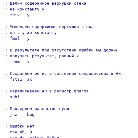
; Делим содержимое верхушки стека

; на константу y

  fdiv   y

; Умножаем содержимое верхушки стека

; на эту же константу

  fmul   y

; В результате при отсутствии ошибки мы должны

; получить результат, равный x

  fcom   x

; Сохраняем регистр состояния сопроцессора в AX

  fstsw  ax

; Переписываем AH в регистр флагов

  sahf

; Проверяем равенство нулю

  jnz    bug

; Ошибки нет

  mov ah, 9

  mov dx, offset OkMsg
