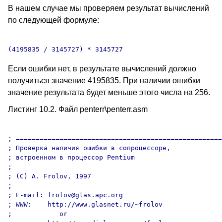
В нашем случае мы проверяем результат вычислений
по следующей формуле:
Если ошибки нет, в результате вычислений должно
получиться значение 4195835. При наличии ошибки
значение результата будет меньше этого числа на 256.
Листинг 10.2. Файл penterr\penterr.asm
; ====================================================
; Проверка наличия ошибки в сопроцессоре,

; встроенном в процессор Pentium

;

; (C) A. Frolov, 1997

;

; E-mail: frolov@glas.apc.org

; WWW:    http://www.glasnet.ru/~frolov

;            or
