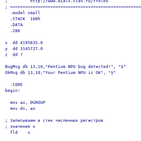
;         http://www.dials.ccas.ru/frolov

; ====================================================
  .model small

  .STACK  100h

  .DATA

  .286

x  dd 4195835.0

y  dd 3145727.0

z  dd ?

BugMsg db 13,10,"Pentium NPU bug detected!", "$"

OkMsg db 13,10,"Your Pentium NPU is OK", "$"

  .CODE

begin:

  mov ax, DGROUP

  mov ds, ax

; Записываем в стек численных регистров

; значение x

  fld    x
