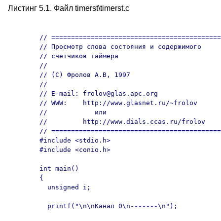
Листинг 5.1. Файл timerst\timerst.с
	// =====================================================

	// Просмотр слова состояния и содержимого

	// счетчиков таймера

	//

	// (C) Фролов А.В, 1997

	//

	// E-mail: frolov@glas.apc.org

	// WWW:    http://www.glasnet.ru/~frolov

	//            или

	//         http://www.dials.ccas.ru/frolov

	// =====================================================

	#include <stdio.h>

	#include <conio.h>

	int main() 

	{

	  unsigned i;

	  printf("\n\nКанал 0\n-------\n");
