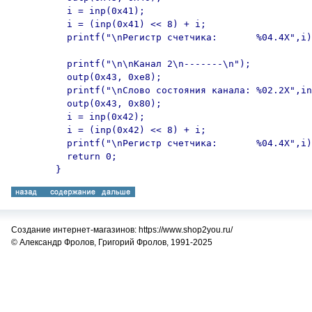
	  i = inp(0x41);

	  i = (inp(0x41) << 8) + i;

	  printf("\nРегистр счетчика:       %04.4X",i);

	  printf("\n\nКанал 2\n-------\n");

	  outp(0x43, 0xe8);

	  printf("\nСлово состояния канала: %02.2X",inp(0x42));

	  outp(0x43, 0x80);

	  i = inp(0x42);

	  i = (inp(0x42) << 8) + i;

	  printf("\nРегистр счетчика:       %04.4X",i);

	  return 0;

Создание интернет-магазинов: https://www.shop2you.ru/
© Александр Фролов, Григорий Фролов, 1991-2025