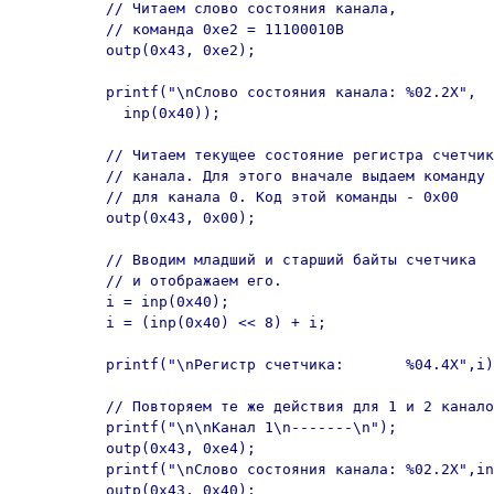
	  // Читаем слово состояния канала,

	  // команда 0xe2 = 11100010B

	  outp(0x43, 0xe2);

	  printf("\nСлово состояния канала: %02.2X",

	    inp(0x40));

	  // Читаем текущее состояние регистра счетчика

	  // канала. Для этого вначале выдаем команду CLC

	  // для канала 0. Код этой команды - 0x00

	  outp(0x43, 0x00);

	  // Вводим младший и старший байты счетчика

	  // и отображаем его.

	  i = inp(0x40);

	  i = (inp(0x40) << 8) + i;

	  printf("\nРегистр счетчика:       %04.4X",i);

	  // Повторяем те же действия для 1 и 2 каналов.

	  printf("\n\nКанал 1\n-------\n");

	  outp(0x43, 0xe4);

	  printf("\nСлово состояния канала: %02.2X",inp(0x41));

	  outp(0x43, 0x40);
