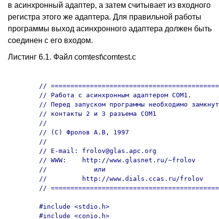
в асинхронный адаптер, а затем считывает из входного
регистра этого же адаптера. Для правильной работы
программы выход асинхронного адаптера должен быть
соединен с его входом.
Листинг 6.1. Файл comtest\comtest.с
	// =====================================================

	// Работа с асинхронным адаптером COM1.

	// Перед запуском программы необходимо замкнуть

	// контакты 2 и 3 разъема COM1

	//

	// (C) Фролов А.В, 1997

	//

	// E-mail: frolov@glas.apc.org

	// WWW:    http://www.glasnet.ru/~frolov

	//            или

	//         http://www.dials.ccas.ru/frolov

	// =====================================================

	#include <stdio.h>

	#include <conio.h>
