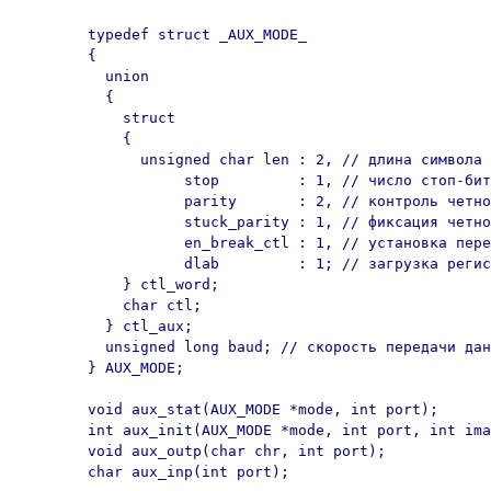
	typedef struct _AUX_MODE_ 

	{

	  union 

	  {

	    struct 

	    {

	      unsigned char len : 2, // длина символа

	           stop         : 1, // число стоп-битов

	           parity       : 2, // контроль четности

	           stuck_parity : 1, // фиксация четности

	           en_break_ctl : 1, // установка перерыва

	           dlab         : 1; // загрузка регистра делителя

	    } ctl_word;

	    char ctl;

	  } ctl_aux;

	  unsigned long baud; // скорость передачи данных

	} AUX_MODE;

	void aux_stat(AUX_MODE *mode, int port);

	int aux_init(AUX_MODE *mode, int port, int imask);

	void aux_outp(char chr, int port);

	char aux_inp(int port);
