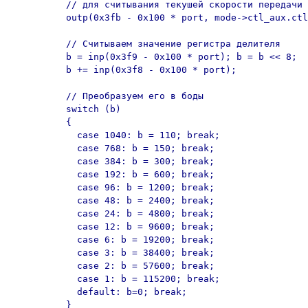
	  // для считывания текушей скорости передачи

	  outp(0x3fb - 0x100 * port, mode->ctl_aux.ctl | 0x80);

	  // Считываем значение регистра делителя

	  b = inp(0x3f9 - 0x100 * port); b = b << 8;

	  b += inp(0x3f8 - 0x100 * port);

	  // Преобразуем его в боды

	  switch (b) 

	  {

	    case 1040: b = 110; break;

	    case 768: b = 150; break;

	    case 384: b = 300; break;

	    case 192: b = 600; break;

	    case 96: b = 1200; break;

	    case 48: b = 2400; break;

	    case 24: b = 4800; break;

	    case 12: b = 9600; break;

	    case 6: b = 19200; break;

	    case 3: b = 38400; break;

	    case 2: b = 57600; break;

	    case 1: b = 115200; break;

	    default: b=0; break;

	  }
