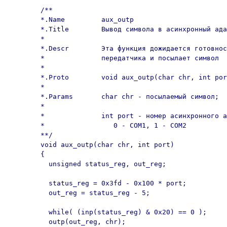
	/**

	*.Name         aux_outp

	*.Title        Вывод символа в асинхронный адаптер

	*

	*.Descr        Эта функция дожидается готовности

	*              передатчика и посылает символ

	*

	*.Proto        void aux_outp(char chr, int port);

	*

	*.Params       char chr - посылаемый символ;

	*

	*              int port - номер асинхронного адаптера:

	*                 0 - COM1, 1 - COM2

	**/

	void aux_outp(char chr, int port) 

	{

	  unsigned status_reg, out_reg;

	  status_reg = 0x3fd - 0x100 * port;

	  out_reg = status_reg - 5;

	  while( (inp(status_reg) & 0x20) == 0 );

	  outp(out_reg, chr);
