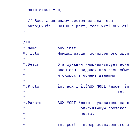
	  mode->baud = b;

	  // Восстанавливаем состояние адаптера

	  outp(0x3fb - 0x100 * port, mode->ctl_aux.ctl & 0x7f);

	}

	/**

	*.Name         aux_init

	*.Title        Инициализация асинхронного адаптера

	*

	*.Descr        Эта функция инициализирует асинхронные

	*              адаптеры, задавая протокол обмена данными

	*              и скорость обмена данными

	*

	*.Proto        int aux_init(AUX_MODE *mode, int port,

	*                                        int imask);

	*

	*.Params       AUX_MODE *mode - указатель на структуру,

	*                        описывающую протокол и режим работы 

	*                        порта;

	*

	*              int port - номер асинхронного адаптера:
