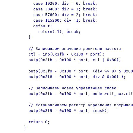
	    case 19200: div = 6; break;

	    case 38400: div = 3; break;

	    case 57600: div = 2; break;

	    case 115200: div =1; break;

	    default: 

	      return(-1); break;

	  }

	  // Записываем значение делителя частоты

	  ctl = inp(0x3fb - 0x100 * port);

	  outp(0x3fb - 0x100 * port, ctl | 0x80);

	  outp(0x3f9 - 0x100 * port, (div >> 8) & 0x00ff);

	  outp(0x3f8 - 0x100 * port, div & 0x00ff);

	  // Записываем новое управляющее слово

	  outp(0x3fb - 0x100 * port, mode->ctl_aux.ctl & 0x7f);

	  // Устанавливаем регистр управления прерыванием

	  outp(0x3f9 - 0x100 * port, imask);

	  return 0;

	}
