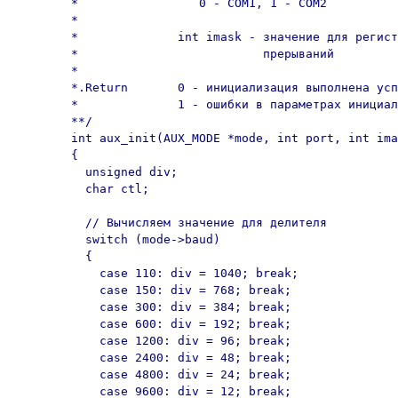
	*                 0 - COM1, 1 - COM2

	*

	*              int imask - значение для регистра маски

	*                          прерываний

	*

	*.Return       0 - инициализация выполнена успешно;

	*              1 - ошибки в параметрах инициализации.

	**/

	int aux_init(AUX_MODE *mode, int port, int imask) 

	{

	  unsigned div;

	  char ctl;

	  // Вычисляем значение для делителя

	  switch (mode->baud) 

	  {

	    case 110: div = 1040; break;

	    case 150: div = 768; break;

	    case 300: div = 384; break;

	    case 600: div = 192; break;

	    case 1200: div = 96; break;

	    case 2400: div = 48; break;

	    case 4800: div = 24; break;

	    case 9600: div = 12; break;
