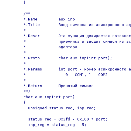
	}

	/**

	*.Name         aux_inp

	*.Title        Ввод символа из асинхронного адаптера

	*

	*.Descr        Эта функция дожидается готовности

	*              приемника и вводит символ из асинхронного

	*              адаптера

	*

	*.Proto        char aux_inp(int port);

	*

	*.Params       int port - номер асинхронного адаптера:

	*                 0 - COM1, 1 - COM2

	*

	*.Return       Принятый символ

	**/

	char aux_inp(int port) 

	{

	  unsigned status_reg, inp_reg;

	  status_reg = 0x3fd - 0x100 * port;

	  inp_reg = status_reg - 5;
