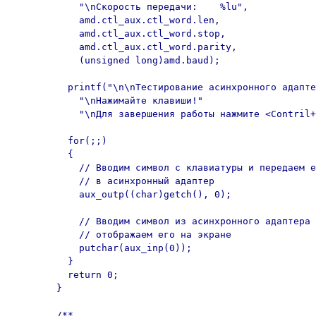
	    "\nСкорость передачи:    %lu",

	    amd.ctl_aux.ctl_word.len,

	    amd.ctl_aux.ctl_word.stop,

	    amd.ctl_aux.ctl_word.parity,

	    (unsigned long)amd.baud);

	  printf("\n\nТестирование асинхронного адаптера."

	    "\nНажимайте клавиши!"

	    "\nДля завершения работы нажмите <Contril+C>\n");

	  for(;;) 

	  {

	    // Вводим символ с клавиатуры и передаем его

	    // в асинхронный адаптер

	    aux_outp((char)getch(), 0);

	    // Вводим символ из асинхронного адаптера и

	    // отображаем его на экране

	    putchar(aux_inp(0));

	  }

	  return 0;

	}

	/**
