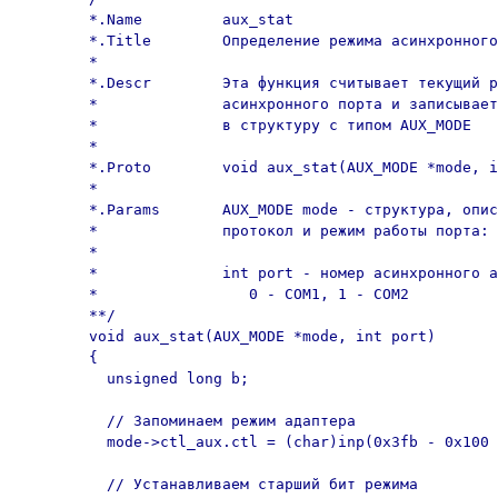
	*.Name         aux_stat

	*.Title        Определение режима асинхронного адаптера

	*

	*.Descr        Эта функция считывает текущий режим

	*              асинхронного порта и записывает его

	*              в структуру с типом AUX_MODE

	*

	*.Proto        void aux_stat(AUX_MODE *mode, int port);

	*

	*.Params       AUX_MODE mode - структура, описывающая

	*              протокол и режим работы порта:

	*

	*              int port - номер асинхронного адаптера:

	*                 0 - COM1, 1 - COM2

	**/

	void aux_stat(AUX_MODE *mode, int port) 

	{

	  unsigned long b;

	  // Запоминаем режим адаптера

	  mode->ctl_aux.ctl = (char)inp(0x3fb - 0x100 * port);

	  // Устанавливаем старший бит режима
