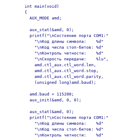
	int main(void) 

	{

	  AUX_MODE amd;

	  aux_stat(&amd, 0);

	  printf("\nСостояние порта COM1:"

	    "\nКод длины символа:    %d"

	    "\nКод числа стоп-битов: %d"

	    "\nКонтроль четности:    %d"

	    "\nСкорость передачи:    %lu",

	    amd.ctl_aux.ctl_word.len,

	    amd.ctl_aux.ctl_word.stop,

	    amd.ctl_aux.ctl_word.parity,

	    (unsigned long)amd.baud);

	  amd.baud = 115200;

	  aux_init(&amd, 0, 0);

	  aux_stat(&amd, 0);

	  printf("\nСостояние порта COM1:"

	    "\nКод длины символа:    %d"

	    "\nКод числа стоп-битов: %d"

	    "\nКонтроль четности:    %d"
