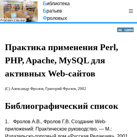
Б
иблиотека
Б
ратьев
Ф
роловых
Практика применения Perl,
PHP, Apache, MySQL для
активных Web-сайтов
(С) Александр Фролов, Григорий Фролов, 2002
Библиографический список
1.
Фролов А.В., Фролов Г.В. Создание
Web
-
приложений: Практическое руководство. — М.:
Издательско-торговый дом «Русская Редакция», 2001.