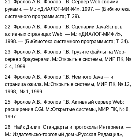
21.
Фролов А.В., Фролов Г.В. Сервер
Web
своими
руками. — М.: «ДИАЛОГ-МИФИ», 1997. — (Библиотека
системного программиста; Т. 29).
22.
Фролов А.В., Фролов Г.В. Сценарии
JavaScript
в
активных страницах
Web
. — М.: «ДИАЛОГ-МИФИ»,
1998. — (Библиотека системного программиста; Т. 34).
23.
Фролов А.В., Фролов Г.В. Грузите файлы на
Web
-
сервер браузерами. М.:Открытые системы, МИР ПК, №
3-4, 1999.
24.
Фролов А.В., Фролов Г.В. Немного
Java
— и
страница ожила. М.:Открытые системы, МИР ПК, № 12,
1998, № 1, 1999.
25.
Фролов А.В., Фролов Г.В. Активный сервер
Web
:
расширения
CGI
. М.:Открытые системы, МИР ПК, № 8,
1997.
26.
Найк Дилип. Стандарты и протоколы Интернета. —
М.: Издательско-торговый дом «Русская Редакция»,