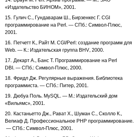
«Издательство БИНОМ», 2001.
15.
Гулич С., Гундаварам Ш., Бирзенкес Г.
CGI
программирование на
Perl
. — СПб.: Символ-Плюс,
2001.
16.
Петчетт К., Райт М.
CGI
/
Perl
: создание программ для
Web
. — К.: Издательская группа
BHV
, 2000.
17.
Декарт А., Банс Т. Программирование на
Perl
DBI
. — СПб.: Символ-Плюс, 2000.
18.
Фридл Дж. Регулярные выражения. Библиотека
программиста. — СПб.: Питер, 2001.
19.
Дюбуа Поль.
MySQL
. — М.: Издательский дом
«Вильямс», 2001.
20.
Кастаньетто Дж., Рават Х., Шуман С., Сколло К.,
Велиаф Д. Профессиональное
PHP
программирование.
— СПб.: Символ-Плюс, 2001.