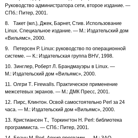
Руководство администратора сети, второе издание. —
СПб.: Питер, 2001.
8.
Такет (мл.), Джек, Барнет, Стив. Использование
Linux
. Специальное издание. — М.: Издательский дом
«Вильямс», 2000.
9.
Петерсен Р.
Linux
: руководство по операционной
системе. — К.: Издательская группа
BHV
, 1998.
10.
Зинглер, Роберт Л. Брандмауэры в
Linux
. —
М.: Издательский дом «Вильямс», 2000.
11.
Олгри Т
. Firewalls.
Практическое применение
межсетевых экранов. — М.: ДМК Пресс, 2001.
12.
Пирс, Клинтон. Освой самостоятельно
Perl
за 24
часа. — М.: Издательский дом «Вильямс», 2000.
13.
Кристиансен Т., Торкингтон Н.
Perl
: библиотека
программиста. — СПб.: Питер, 2001.
14.
Браун М.
Perl
. Архив программ. — М.: ЗАО