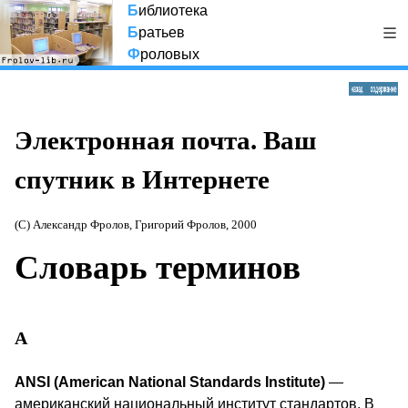
Б
иблиотека
Б
ратьев
Ф
роловых
Электронная почта. Ваш
спутник в Интернете
(С) Александр Фролов, Григорий Фролов, 2000
Словарь терминов
A
ANSI
(American National Standards Institute)
—
американский национальный институт стандартов. В