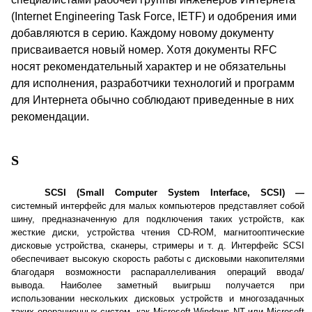
(Internet Engineering Task Force, IETF) и одобрения ими
добавляются в серию. Каждому новому документу
присваивается новый номер. Хотя документы
RFC
носят рекомендательный характер и не обязательны
для исполнения, разработчики технологий и программ
для Интернета обычно соблюдают приведенные в них
рекомендации.
S
SCSI
(
S
mall
C
omputer
S
ystem
I
nterface, SCSI)
—
системный интерфейс для малых компьютеров представляет собой
шину, предназначенную для подключения таких устройств, как
жесткие диски, устройства чтения
CD
-
ROM
, магнитооптические
дисковые устройства, сканеры, стримеры и т. д. Интерфейс
SCSI
обеспечивает высокую скорость работы с дисковыми накопителями
благодаря возможности распараллеливания операций ввода/
вывода. Наиболее заметный выигрыш получается при
использовании нескольких дисковых устройств и многозадачных
таких операционных систем, как
Microsoft
Windows
NT
или
Microsoft