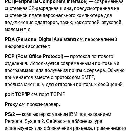
PCI
(
Peripheral
Component
Interface
)
—
современная
системная 32-разрядная шина, предусмотренная на
системной плате персонального компьютера для
подключения адаптеров, таких, как сетевой, звуковой,
модем и т. д.
PDA
(
Personal
Digital
Assistant
)
см.
персональный
цифровой ассистент.
POP (Post Office Protocol)
— протокол почтового
отделения. Используется современными почтовыми
программами для получения почты с сервера. Обычно
применяется вместе с протоколом SMTP,
предназначенным для отправки почтовых сообщений.
port
TCP
/
IP
см.
порт TCP/IP
Proxy
см.
прокси-сервер.
PS
/2
—
компьютер компании
IBM
под названием
Personal
System
2. Сейчас эта аббревиатура
используется для обозначения разъема, применяемого