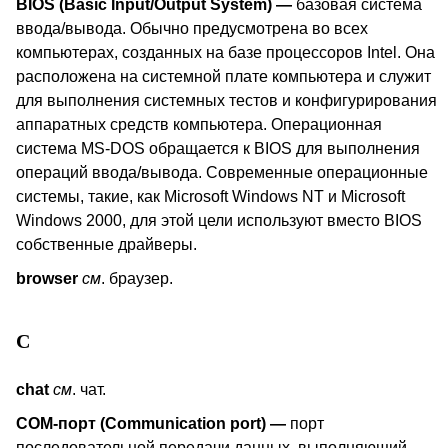
BIOS
(Basic Input/Output System)
—
базовая система
ввода/вывода. Обычно предусмотрена во всех
компьютерах, созданных на базе процессоров
Intel
. Она
расположена на системной плате компьютера и служит
для выполнения системных тестов и конфигурирования
аппаратных средств компьютера. Операционная
система
MS
-
DOS
обращается к
BIOS
для выполнения
операций ввода/вывода. Современные операционные
системы, такие, как
Microsoft
Windows
NT
и
Microsoft
Windows
2000, для этой цели используют вместо
BIOS
собственные драйверы.
browser
см
. браузер.
C
chat
см
. чат.
COM
-порт (
Communication
port
)
—
порт
последовательной передачи данных, выполняющий