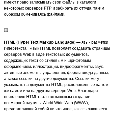
имеют право записывать свои файлы в каталоги
некоторых серверов
FTP
и забирать их оттуда, таким
образом обмениваясь файлами.
H
HTML
(Hyper Text Markup Language)
—
язык разметки
гипертекста . Язык
HTML
позволяет создавать страницы
серверов
Web
в виде текстовых документов,
содержащих текст со стилевым и шрифтовым
оформлением, иллюстрации, видеофрагменты, звук,
активные элементы управления, формы ввода данных,
а также ссылки на другие документы. Ссылки могут
указывать на документы
HTML
, расположенные на том
же самом или на другом сервере
Web
. Благодаря
появлению
HTML
стало возможным создание
всемирной паутины
World
Wide
Web
(
WWW
),
представляющей собой ни что иное, как ссылающиеся