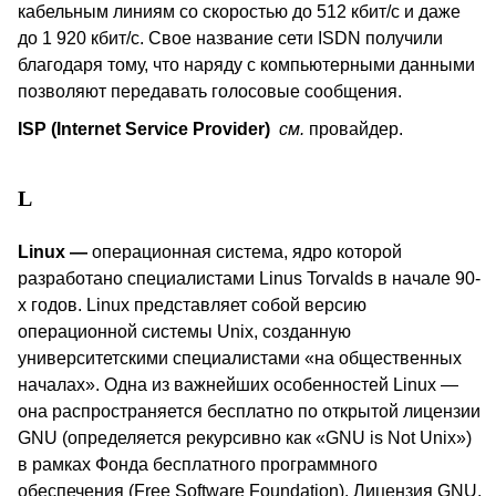
кабельным линиям со скоростью до 512 кбит/с и даже
до 1 920 кбит/с. Свое название сети
ISDN
получили
благодаря тому, что наряду с компьютерными данными
позволяют передавать голосовые сообщения.
ISP (Internet Service Provider)
см
.
провайдер
.
L
Linux
—
операционная система, ядро которой
разработано специалистами Linus Torvalds в начале 90-
х годов.
Linux
представляет собой версию
операционной системы
Unix
, созданную
университетскими специалистами «на общественных
началах». Одна из важнейших особенностей
Linux
—
она распространяется бесплатно по открытой лицензии
GNU
(определяется рекурсивно как «
GNU
is
Not
Unix
»)
в рамках Фонда бесплатного программного
обеспечения (
Free
Software
Foundation
). Лицензия
GNU
,