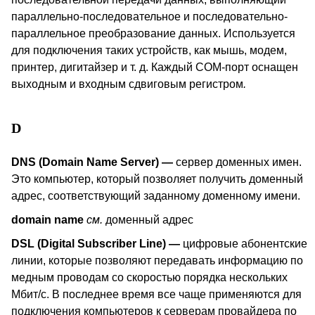
параллельно-последовательное и последовательно-
параллельное преобразование данных. Используется
для подключения таких устройств, как мышь, модем,
принтер, дигитайзер и т. д. Каждый
COM
-порт оснащен
выходным и входным сдвиговым регистром
.
D
DNS
(
D
omain
N
ame
S
erver)
—
сервер доменных имен.
Это компьютер, который позволяет получить доменный
адрес, соответствующий заданному доменному имени.
domain name
см.
доменный адрес
DSL
(
Digital
Subscriber
Line
)
—
цифровые абонентские
линии, которые позволяют передавать информацию по
медным проводам со скоростью порядка нескольких
Мбит/с. В последнее время все чаще применяются для
подключения компьютеров к серверам провайдера по