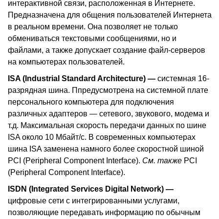
интерактивной связи, расположенная в Интернете.
Предназначена для общения пользователей Интернета
в реальном времени. Она позволяет не только
обмениваться текстовыми сообщениями, но и
файлами, а также допускает создание файл-серверов
на компьютерах пользователей.
ISA (Industrial Standard Architecture) —
системная
16-
разрядная шина
.
Ппредусмотрена на системной плате
персонального компьютера для подключения
различных адаптеров — сетевого, звукового, модема и
т.д. Максимальная скорость передачи данных по шине
ISA
около 10 Мбайт/с. В современных компьютерах
шина
ISA
заменена намного более скоростной шиной
PCI
(
Peripheral
Component
Interface
).
См. также
PCI
(
Peripheral
Component
Interface
).
ISDN
(
Integrated
Services
Digital
Network
)
—
цифровые сети с интегрированными услугами,
позволяющие передавать информацию по обычным