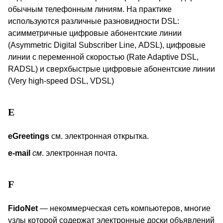
обычным телефонным линиям. На практике
используются различные разновидности
DSL
:
асимметричные цифровые абонентские линии
(
Asymmetric
Digital
Subscriber
Line
,
ADSL
), цифровые
линии с переменной скоростью (
Rate
Adaptive
DSL
,
RADSL
) и сверхбыстрые цифровые абонентские линии
(
Very
high
-
speed
DSL
,
VDSL
)
E
eGreetings
см. электронная открытка.
e
-
mail
см
. электронная почта.
F
FidoNet
— некоммерческая сеть компьютеров, многие
узлы которой содержат электронные доски объявлений