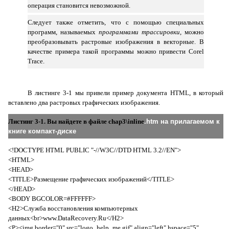
операция становится невозможной.
Следует также отметить, что с помощью специальных
программ, называемых
программами трассировки
, можно
преобразовывать растровые изображения в векторные. В
качестве примера такой программы можно привести
Corel
Trace
.
В листинге 3-1 мы привели пример документа HTML, в который
вставлено два растровых графических изображения.
Листинг 3-1. Вы найдете в файле chap3\inline
.
htm
на прилагаемом к
книге компакт-диске
<!
DOCTYPE
HTML
PUBLIC
"-//
W
3
C
//
DTD
HTML
3.2//
EN
">
<HTML>
<HEAD>
<TITLE>Размещение графических изображений</TITLE>
</
HEAD
>
<
BODY
BGCOLOR
=#
FFFFFF
>
<H2>Служба восстановления компьютерных
данных<br>www.DataRecovery.Ru</H2>
<
P
><
img
border
="0"
src
="
logo
_
help
_
me
.
gif
"
align
="
left
"
hspace
="5"