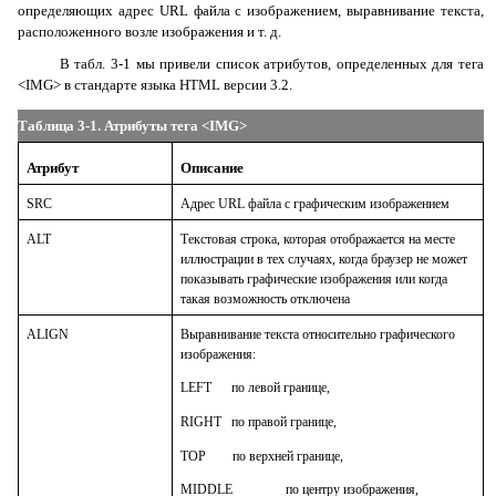
определяющих адрес
URL
файла с изображением, выравнивание текста,
расположенного возле изображения и т. д.
В табл. 3-1 мы привели список атрибутов, определенных для тега
<
IMG
> в стандарте языка
HTML
версии 3.2.
Таблица 3-1. Атрибуты тега <
IMG
>
Атрибут
Описание
SRC
Адрес URL файла с графическим изображением
ALT
Текстовая строка, которая отображается на месте
иллюстрации в тех случаях, когда браузер не может
показывать графические изображения или когда
такая возможность отключена
ALIGN
Выравнивание текста относительно графического
изображения:
LEFT по левой границе,
RIGHT по правой границе,
TOP по верхней границе,
MIDDLE по центру изображения,