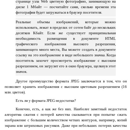
странице узла
Web
цветную фотографию, занимающую на
диске 1 Мбайт
— посчитайте сами, сколько времени эта
фотография будет загружаться в браузер посетителя.
Реальные объемы изображений, которые можно
использовать, лежат в пределах от сотен байт до нескольких
десятков Кбайт. Если же существует принципиальная
необходимость размещения в документе HTML
графического изображения высокого разрешения,
занимающего много места, Вы можете создать в документе
ссылку на это изображение в виде небольшого значка. Когда
посетитель захочет просмотреть изображение с высоким
разрешением, он загрузит его в окно браузера, щелкнув этот
значок.
Другое преимущество формата JPEG заключается в том, что он
позволяет хранить изображения с высоким цветовым разрешением (16
млн. цветов).
Есть ли у формата JPEG недостатки?
Конечно, есть, а как же без них. Наиболее заметный недостаток
алгоритма сжатия с потерей качества сказывается при попытке сжать
изображение с большим количеством четких контуров, например, копий
экрана или штриховых рисунков. Даже при небольших потерях качества