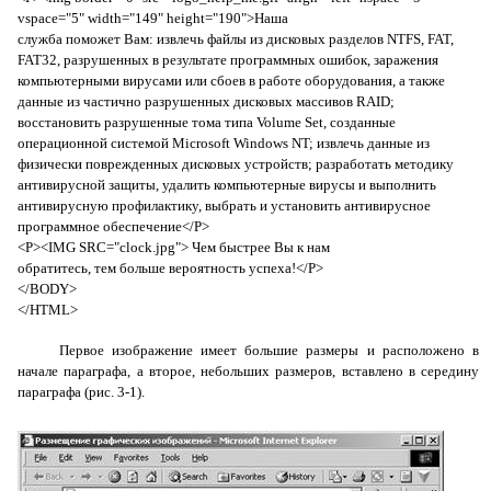
vspace
="5"
width
="149"
height
="190">Наша
служба поможет Вам: извлечь файлы из дисковых разделов NTFS, FAT,
FAT32, разрушенных в результате программных ошибок, заражения
компьютерными вирусами или сбоев в работе оборудования, а также
данные из частично разрушенных дисковых массивов RAID;
восстановить разрушенные тома типа Volume Set, созданные
операционной системой Microsoft Windows NT; извлечь данные из
физически поврежденных дисковых устройств; разработать методику
антивирусной защиты, удалить компьютерные вирусы и выполнить
антивирусную профилактику, выбрать и установить антивирусное
программное обеспечение</P>
<P><IMG SRC="clock.jpg"> Чем быстрее Вы к нам
обратитесь, тем больше вероятность успеха!</P>
</BODY>
</HTML>
Первое изображение имеет большие размеры и расположено в
начале параграфа, а второе, небольших размеров, вставлено в середину
параграфа (рис. 3-1).