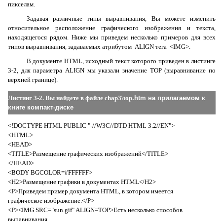
пикселам.
Задавая различные типы выравнивания, Вы можете изменить
относительное расположение графического изображения и текста,
находящегося рядом. Ниже мы приведем несколько примеров для всех
типов выравнивания, задаваемых атрибутом ALIGN тега <IMG>.
В документе HTML, исходный текст которого приведен в листинге
3-2, для параметра ALIGN мы указали значение TOP (выравнивание по
верхней границе).
Листинг 3-2. Вы найдете в файле chap3\
top
.
htm
на прилагаемом к
книге компакт-диске
<!
DOCTYPE
HTML
PUBLIC
"-//
W
3
C
//
DTD
HTML
3.2//
EN
">
<HTML>
<HEAD>
<TITLE>Размещение графических изображений</TITLE>
</
HEAD
>
<
BODY
BGCOLOR
=#
FFFFFF
>
<H2>Размещение графики в документах HTML</H2>
<P>Приведем пример документа HTML, в котором имеется
графическое изображение.</P>
<P><IMG SRC="sun.gif" ALIGN=TOP>Есть несколько способов
выравнивания