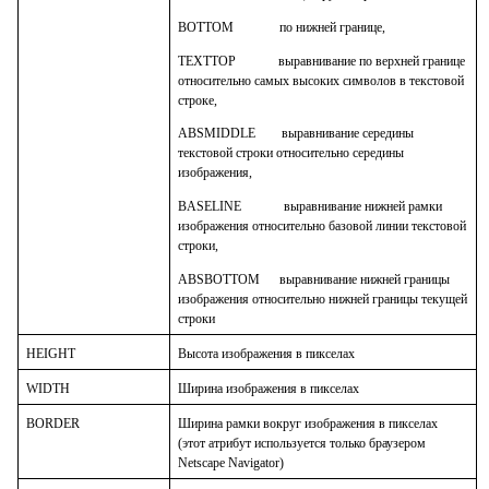
BOTTOM по нижней границе,
TEXTTOP выравнивание по верхней границе
относительно самых высоких символов в текстовой
строке,
ABSMIDDLE выравнивание середины
текстовой строки относительно середины
изображения,
BASELINE выравнивание нижней рамки
изображения относительно базовой линии текстовой
строки,
ABSBOTTOM выравнивание нижней границы
изображения относительно нижней границы текущей
строки
HEIGHT
Высота изображения в пикселах
WIDTH
Ширина изображения в пикселах
BORDER
Ширина рамки вокруг изображения в пикселах
(этот атрибут используется только браузером
Netscape Navigator)