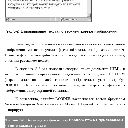
Рис. 3-2. Выравнивание текста по верхней границе изображения
Заметим, что при использовании выравнивания по верхней границе
изображения мы не получили эффект обтекания изображения текстом.
Такого эффекта можно добиться при помощи выравнивания других типов,
о чем мы расскажем позже.
В листинге 3-3 мы привели исходный текст документа HTML, в
котором помимо выравнивания, задаваемого атрибутом BOTTOM
(выравнивание по нижней границе изображения), указан атрибут
BORDER. Этот атрибут позволяет создать вокруг графического
изображения рамку заданной толщины.
К сожалению, атрибут BORDER распознается только браузером
Netscape Navigator. Что же касается Microsoft Internet Explorer, то он его
игнорирует.
Листинг 3-3. Вы найдете в файле chap3\
bottom
.
htm
на прилагаемом
к книге компакт-диске