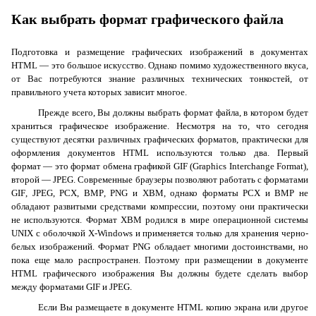
Как выбрать формат графического файла
Подготовка и размещение графических изображений в документах
HTML
— это большое искусство. Однако помимо художественного вкуса,
от Вас потребуются знание различных технических тонкостей, от
правильного учета которых зависит многое.
Прежде всего, Вы должны выбрать формат файла, в котором будет
храниться графическое изображение. Несмотря на то, что сегодня
существуют десятки различных графических форматов, практически для
оформления документов HTML используются только два. Первый
формат — это формат обмена графикой GIF (Graphics Interchange Format),
второй — JPEG. Современные браузеры позволяют работать с форматами
GIF
,
JPEG
,
PCX
,
BMP
,
PNG
и
XBM
, однако форматы
PCX
и
BMP
не
обладают развитыми средствами компрессии, поэтому они практически
не используются. Формат
XBM
родился в мире операционной системы
UNIX
с оболочкой
X
-
Windows
и применяется только для хранения черно-
белых изображений. Формат
PNG
обладает многими достоинствами, но
пока еще мало распространен. Поэтому при размещении в документе
HTML
графического изображения Вы должны будете сделать выбор
между форматами
GIF
и
JPEG
.
Если Вы размещаете в документе
HTML
копию экрана или другое