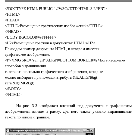
<!
DOCTYPE
HTML
PUBLIC
"-//
W
3
C
//
DTD
HTML
3.2//
EN
">
<HTML>
<HEAD>
<TITLE>Размещение графических изображений</TITLE>
</
HEAD
>
<
BODY
BGCOLOR
=#
FFFFFF
>
<H2>Размещение графики в документах HTML</H2>
Приведем пример документа HTML, в котором имеется
графическое изображение.
<P><IMG SRC="sun.gif" ALIGN=BOTTOM BORDER=2>Есть несколько
способов выравнивания
текста относительно графического изображения, которые
можно выбирать при помощи атрибута &lt;ALIGN&gt;
тега &lt;IMG&gt;
</BODY>
</HTML>
На рис. 3-3 изображен внешний вид документа с графическим
изображением, взятым в рамку. Для него также указано выравнивание
текста по нижней границе.