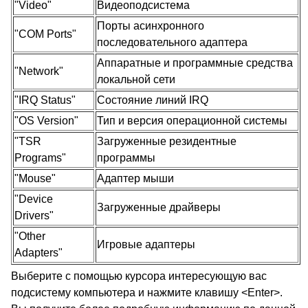
"Video"
Видеоподсистема
Порты асинхронного
"COM Ports"
последовательного адаптера
Аппаратные и программные средства
"Network"
локальной сети
"IRQ Status"
Состояние линий IRQ
"OS Version"
Тип и версия операционной системы
"TSR
Загруженные резидентные
Programs"
программы
"Mouse"
Адаптер мыши
"Device
Загруженные драйверы
Drivers"
"Other
Игровые адаптеры
Adapters"
Выберите с помощью курсора интересующую вас
подсистему компьютера и нажмите клавишу <Enter>.