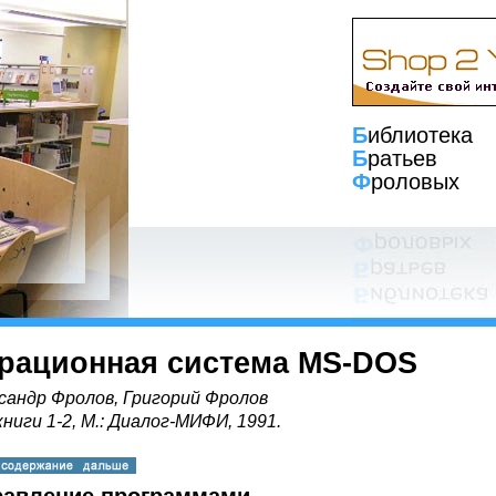
Б
иблиотека
Б
ратьев
Ф
роловых
рационная система MS-DOS
сандр Фролов, Григорий Фролов
книги 1-2, М.: Диалог-МИФИ, 1991.