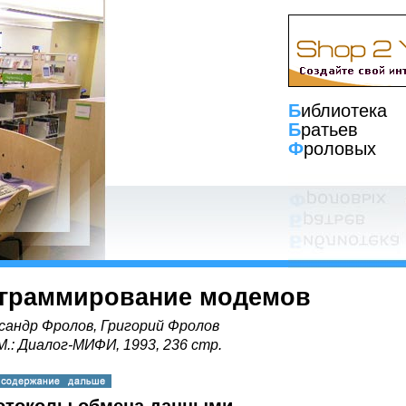
Б
иблиотека
Б
ратьев
Ф
роловых
граммирование модемов
сандр Фролов, Григорий Фролов
 М.: Диалог-МИФИ, 1993, 236 стр.