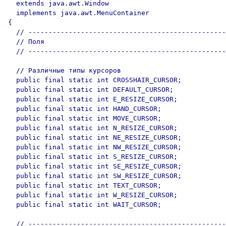
  extends java.awt.Window 

  implements java.awt.MenuContainer

{

  // -------------------------------------------------
  // Поля

  // -------------------------------------------------
  // Различные типы курсоров

  public final static int CROSSHAIR_CURSOR;

  public final static int DEFAULT_CURSOR;

  public final static int E_RESIZE_CURSOR;

  public final static int HAND_CURSOR;

  public final static int MOVE_CURSOR;

  public final static int N_RESIZE_CURSOR;

  public final static int NE_RESIZE_CURSOR;

  public final static int NW_RESIZE_CURSOR;

  public final static int S_RESIZE_CURSOR;

  public final static int SE_RESIZE_CURSOR;

  public final static int SW_RESIZE_CURSOR;

  public final static int TEXT_CURSOR;

  public final static int W_RESIZE_CURSOR;

  public final static int WAIT_CURSOR;

  // -------------------------------------------------