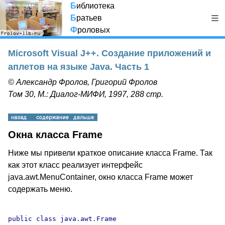
Б
иблиотека
Б
ратьев
Ф
роловых
Microsoft Visual J++. Создание приложений и
аплетов на языке Java. Часть 1
© Александр Фролов, Григорий Фролов
Том 30, М.: Диалог-МИФИ, 1997, 288 стр.
Окна класса Frame
Ниже мы привели краткое описание класса Frame. Так
как этот класс реализует интерфейс
java.awt.MenuContainer, окно класса Frame может
содержать меню.
public class java.awt.Frame
