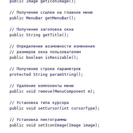
  public Image getIconImage();

  // Получение ссылки на главное меню

  public MenuBar getMenuBar();

  // Получение заголовка окна

  public String getTitle();

  // Определение возможности изменения 

  // размеров окна пользователем

  public boolean isResizable();

  // Получение строки параметров

  protected String paramString();

  // Удаление компоненты меню

  public void remove(MenuComponent m);

  // Установка типа курсора

  public void setCursor(int cursorType);

  // Установка пиктограммы

  public void setIconImage(Image image);
