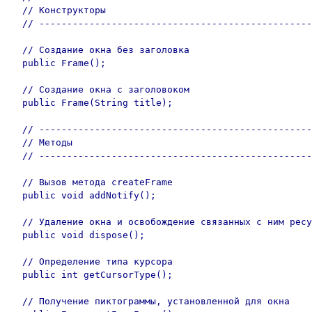
  // Конструкторы

  // -------------------------------------------------
  // Создание окна без заголовка

  public Frame();

  // Создание окна с заголовоком

  public Frame(String title);

  // -------------------------------------------------
  // Методы

  // -------------------------------------------------
  // Вызов метода createFrame

  public void addNotify();

  // Удаление окна и освобождение связанных с ним ресу
  public void dispose();	

  // Определение типа курсора

  public int getCursorType();

  // Получение пиктограммы, установленной для окна
