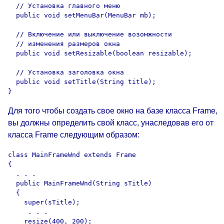
  // Установка главного меню

  public void setMenuBar(MenuBar mb);

  // Включение или выключение возомжности

  // изменения размеров окна

  public void setResizable(boolean resizable);

  // Установка заголовка окна

  public void setTitle(String title);

Для того чтобы создать свое окно на базе класса Frame,
вы должны определить свой класс, унаследовав его от
класса Frame следующим образом:
class MainFrameWnd extends Frame

{

  . . .

  public MainFrameWnd(String sTitle)

  {

    super(sTitle);

     . . .

    resize(400, 200);
