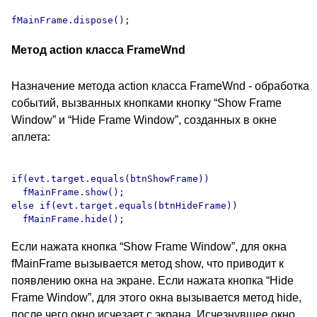
Метод action класса FrameWnd
Назначение метода action класса FrameWnd - обработка
событий, вызванных кнопками кнопку “Show Frame
Window” и “Hide Frame Window”, созданных в окне
аплета:
if(evt.target.equals(btnShowFrame))

  fMainFrame.show();

else if(evt.target.equals(btnHideFrame))

Если нажата кнопка “Show Frame Window”, для окна
fMainFrame вызывается метод show, что приводит к
появлению окна на экране. Если нажата кнопка “Hide
Frame Window”, для этого окна вызывается метод hide,
после чего окно исчезает с экрана. Исчезнувшее окно