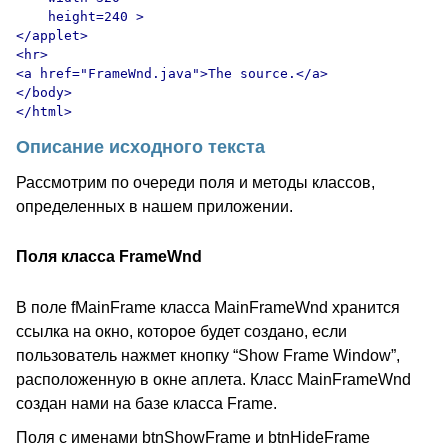
    height=240 >

</applet>

<hr>

<a href="FrameWnd.java">The source.</a>

</body>

Описание исходного текста
Рассмотрим по очереди поля и методы классов,
определенных в нашем приложении.
Поля класса FrameWnd
В поле fMainFrame класса MainFrameWnd хранится
ссылка на окно, которое будет создано, если
пользователь нажмет кнопку “Show Frame Window”,
расположенную в окне аплета. Класс MainFrameWnd
создан нами на базе класса Frame.
Поля с именами btnShowFrame и btnHideFrame