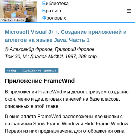
Б
иблиотека
Б
ратьев
Ф
роловых
Microsoft Visual J++. Создание приложений и
аплетов на языке Java. Часть 1
© Александр Фролов, Григорий Фролов
Том 30, М.: Диалог-МИФИ, 1997, 288 стр.
Приложение FrameWnd
В приложении FrameWnd мы демонстрируем создание
окон, меню и диалоговых панелей на базе классов,
описанных в этой главе.
В окне аплета FrameWnd расположены две кнопки с
названиями Show Frame Window и Hide Frame Window.
Первая из них предназначена для отображения окна