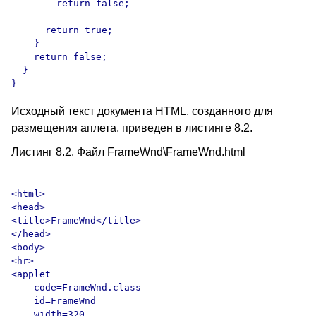
Исходный текст документа HTML, созданного для
размещения аплета, приведен в листинге 8.2.
Листинг 8.2. Файл FrameWnd\FrameWnd.html
<html>

<head>

<title>FrameWnd</title>

</head>

<body>

<hr>

<applet

    code=FrameWnd.class

    id=FrameWnd

    width=320
