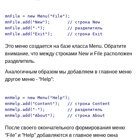
mnFile = new Menu("File");

mnFile.add("New");       // строка New

mnFile.add("-");         // разделитель

Это меню создается на базе класса Menu. Обратите
внимание, что между строками New и File расположен
разделитель.
Аналогичным образом мы добавляем в главное меню
другое меню - “Help”:
mnHelp = new Menu("Help"); 

mnHelp.add("Content");   // строка Content

mnHelp.add("-");         // разделитель

После своего окончательного формирования меню
“File” и “Help” добавляются в главное меню окна