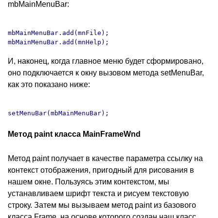
mbMainMenuBar:
mbMainMenuBar.add(mnFile);

И, наконец, когда главное меню будет сформировано,
оно подключается к окну вызовом метода setMenuBar,
как это показано ниже:
Метод paint класса MainFrameWnd
Метод paint получает в качестве параметра ссылку на
контекст отображения, пригодный для рисования в
нашем окне. Пользуясь этим контекстом, мы
устанавливаем шрифт текста и рисуем текстовую
строку. Затем мы вызываем метод paint из базового
класса Frame, на основе которого создан наш класс