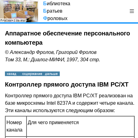
Б
иблиотека
Б
ратьев
Ф
роловых
Аппаратное обеспечение персонального
компьютера
© Александр Фролов, Григорий Фролов
Том 33, М.: Диалог-МИФИ, 1997, 304 стр.
Контроллер прямого доступа IBM PC/XT
Контроллер прямого доступа IBM PC/XT реализован на
базе микросхемы Intel 8237A и содержит четыре канала.
Эти каналы используются следующим образом:
Номер
Для чего применяется
канала